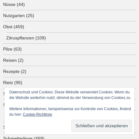
Nüsse
(44)
Nutzgarten
(25)
Obst
(459)
Zitruspflanzen
(109)
Pilze
(63)
Reisen
(2)
Rezepte
(2)
Rietz
(95)
Datenschutz und Cookies: Diese Website verwendet Cookies. Wenn du
Salat
(103)
die Website weiterhin nutzt, stimmst du der Verwendung von Cookies zu.
Schädlinge
(41)
Weitere Informationen, beispielsweise zur Kontrolle von Cookies, findest
du hier:
Cookie-Richtlinie
Wild
(39)
Schattenpflanzen
(42)
Schmetterlinge
(469)