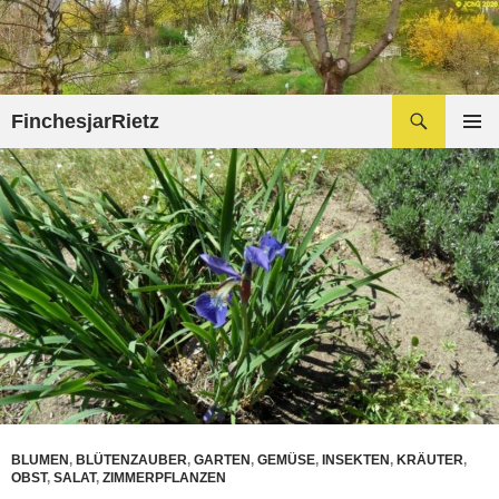
Zum
Inhalt
springen
Suchen
FinchesjarRietz
PRIMÄR
MENÜ
BLUMEN
,
BLÜTENZAUBER
,
GARTEN
,
GEMÜSE
,
INSEKTEN
,
KRÄUTER
,
OBST
,
SALAT
,
ZIMMERPFLANZEN