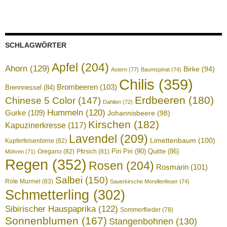
SCHLAGWÖRTER
Apfel
(204)
Ahorn
(129)
Birke
(94)
Astern
(77)
Baumspinat
(74)
Chilis
(359)
Brombeeren
(103)
Brennnessel
(84)
Erdbeeren
(180)
Chinese 5 Color
(147)
Dahlien
(72)
Hummeln
(120)
Gurke
(109)
Johannisbeere
(98)
Kirschen
(182)
Kapuzinerkresse
(117)
Lavendel
(209)
Limettenbaum
(100)
Kupferfelsenbirne
(82)
Piri Piri
(90)
Quitte
(86)
Oregano
(82)
Pfirsich
(81)
Möhren
(71)
Regen
(352)
Rosen
(204)
Rosmarin
(101)
Salbei
(150)
Rote Murmel
(83)
Sauerkirsche Morellenfeuer
(74)
Schmetterling
(302)
Sibirischer Hauspaprika
(122)
Sommerflieder
(78)
Sonnenblumen
(167)
Stangenbohnen
(130)