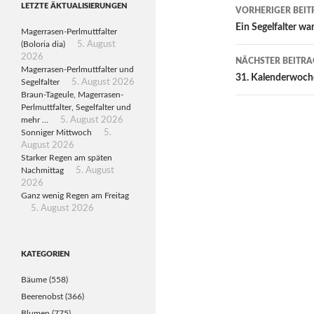
Beitragsn
LETZTE ÄKTUALISIERUNGEN
VORHERIGER BEIT
Ein Segelfalter wa
Magerrasen-Perlmuttfalter
(Boloria dia)
5. August
2026
NÄCHSTER BEITRA
Magerrasen-Perlmuttfalter und
31. Kalenderwoch
Segelfalter
5. August 2026
Braun-Tageule, Magerrasen-
Perlmuttfalter, Segelfalter und
mehr …
5. August 2026
Sonniger Mittwoch
5.
August 2026
Starker Regen am späten
Nachmittag
5. August
2026
Ganz wenig Regen am Freitag
5. August 2026
KATEGORIEN
Bäume
(558)
Beerenobst
(366)
Blumen
(775)