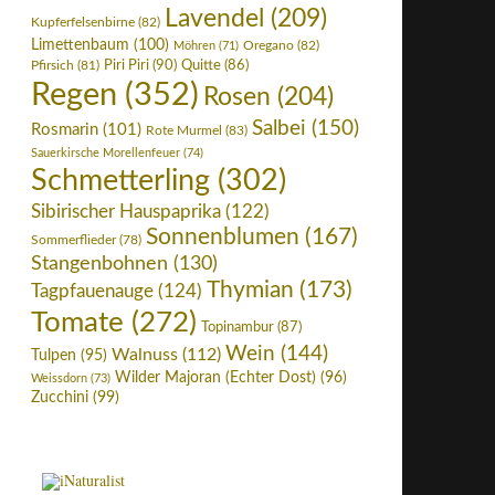
Lavendel
(209)
Kupferfelsenbirne
(82)
Limettenbaum
(100)
Oregano
(82)
Möhren
(71)
Piri Piri
(90)
Pfirsich
(81)
Quitte
(86)
Regen
(352)
Rosen
(204)
Salbei
(150)
Rosmarin
(101)
Rote Murmel
(83)
Sauerkirsche Morellenfeuer
(74)
Schmetterling
(302)
Sibirischer Hauspaprika
(122)
Sonnenblumen
(167)
Sommerflieder
(78)
Stangenbohnen
(130)
Thymian
(173)
Tagpfauenauge
(124)
Tomate
(272)
Topinambur
(87)
Wein
(144)
Walnuss
(112)
Tulpen
(95)
Wilder Majoran (Echter Dost)
(96)
Weissdorn
(73)
Zucchini
(99)