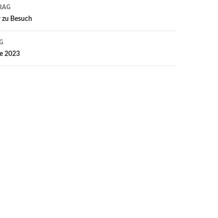
avigation
RAG
r zu Besuch
G
e 2023