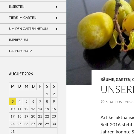
INSEKTEN
TIERE IM GARTEN
UM DEN GARTEN HERUM
IMPRESSUM
DATENSCHUTZ
AUGUST 2026
BÄUME
,
GARTEN
,
M
D
M
D
F
S
S
UNSER
1
2
3
4
5
6
7
8
9
5. AUGUST 2023
10
11
12
13
14
15
16
17
18
19
20
21
22
23
Artikel aktualis
24
25
26
27
28
29
30
Seit 2016 steht 
31
Jahren konnte S