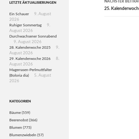
NÄCHSTER BEITRA
LETZTE ÄKTUALISIERUNGEN
25. Kalenderwoch
Ein Schauer
9. August
2026
Ruhiger Sommertag
9.
August 2026
Durchwachsener Sonnabend
9. August 2026
28. Kalenderwoche 2025
9.
August 2026
29. Kalenderwoche 2026
8.
August 2026
Magerrasen-Perlmuttfalter
(Boloria dia)
5. August
2026
KATEGORIEN
Bäume
(559)
Beerenobst
(366)
Blumen
(775)
Blumenzwiebeln
(57)