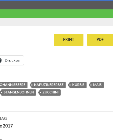
PRINT
PDF
Drucken
JOHANNISBEERE
KAPUZINERERBSE
KÜRBIS
MAIS
STANGENBOHNEN
ZUCCHINI
avigation
RAG
e 2017