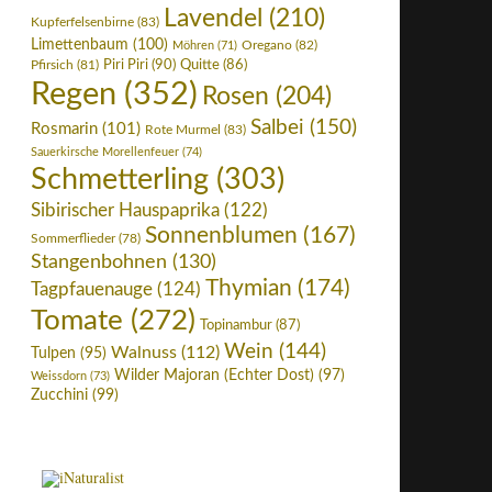
Lavendel
(210)
Kupferfelsenbirne
(83)
Limettenbaum
(100)
Oregano
(82)
Möhren
(71)
Piri Piri
(90)
Pfirsich
(81)
Quitte
(86)
Regen
(352)
Rosen
(204)
Salbei
(150)
Rosmarin
(101)
Rote Murmel
(83)
Sauerkirsche Morellenfeuer
(74)
Schmetterling
(303)
Sibirischer Hauspaprika
(122)
Sonnenblumen
(167)
Sommerflieder
(78)
Stangenbohnen
(130)
Thymian
(174)
Tagpfauenauge
(124)
Tomate
(272)
Topinambur
(87)
Wein
(144)
Walnuss
(112)
Tulpen
(95)
Wilder Majoran (Echter Dost)
(97)
Weissdorn
(73)
Zucchini
(99)