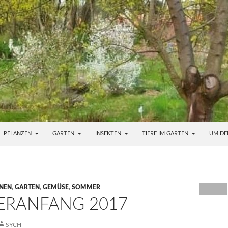
PFLANZEN
GARTEN
INSEKTEN
TIERE IM GARTEN
UM DE
NEN
,
GARTEN
,
GEMÜSE
,
SOMMER
RANFANG 2017
SYCH