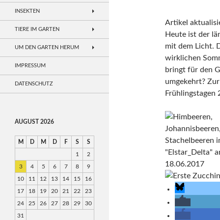
INSEKTEN
Artikel aktualis
TIERE IM GARTEN
Heute ist der lä
mit dem Licht. 
UM DEN GARTEN HERUM
wirklichen Som
IMPRESSUM
bringt für den 
umgekehrt? Zur 
DATENSCHUTZ
Frühlingstagen 
AUGUST 2026
M
D
M
D
F
S
S
1
2
3
4
5
6
7
8
9
10
11
12
13
14
15
16
17
18
19
20
21
22
23
24
25
26
27
28
29
30
31