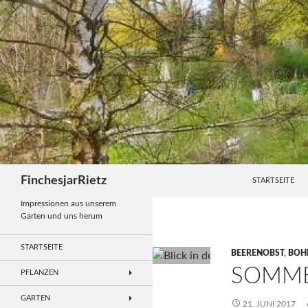
Zum
Inhalt
springen
Suchen
FinchesjarRietz
STARTSEITE
Impressionen aus unserem
Garten und uns herum
STARTSEITE
BEERENOBST
,
BOH
SOMME
PFLANZEN
GARTEN
21. JUNI 2017