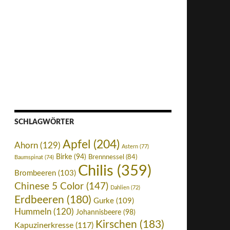
SCHLAGWÖRTER
Apfel
(204)
Ahorn
(129)
Astern
(77)
Birke
(94)
Brennnessel
(84)
Baumspinat
(74)
Chilis
(359)
Brombeeren
(103)
Chinese 5 Color
(147)
Dahlien
(72)
Erdbeeren
(180)
Gurke
(109)
Hummeln
(120)
Johannisbeere
(98)
Kirschen
(183)
Kapuzinerkresse
(117)