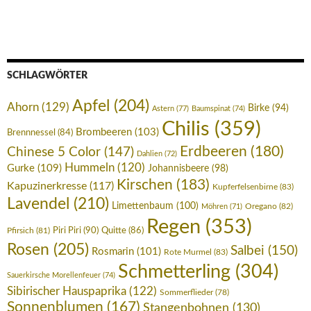
SCHLAGWÖRTER
Apfel
(204)
Ahorn
(129)
Birke
(94)
Astern
(77)
Baumspinat
(74)
Chilis
(359)
Brombeeren
(103)
Brennnessel
(84)
Erdbeeren
(180)
Chinese 5 Color
(147)
Dahlien
(72)
Hummeln
(120)
Gurke
(109)
Johannisbeere
(98)
Kirschen
(183)
Kapuzinerkresse
(117)
Kupferfelsenbirne
(83)
Lavendel
(210)
Limettenbaum
(100)
Oregano
(82)
Möhren
(71)
Regen
(353)
Piri Piri
(90)
Pfirsich
(81)
Quitte
(86)
Rosen
(205)
Salbei
(150)
Rosmarin
(101)
Rote Murmel
(83)
Schmetterling
(304)
Sauerkirsche Morellenfeuer
(74)
Sibirischer Hauspaprika
(122)
Sommerflieder
(78)
Sonnenblumen
(167)
Stangenbohnen
(130)