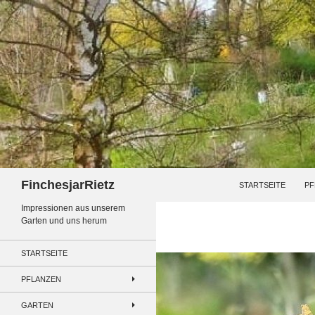
Zum
Inhalt
springen
Suchen
FinchesjarRietz
STARTSEITE
PF
Impressionen aus unserem
Garten und uns herum
STARTSEITE
PFLANZEN
GARTEN