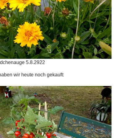
ädchenauge 5.8.2922
aben wir heute noch gekauft: