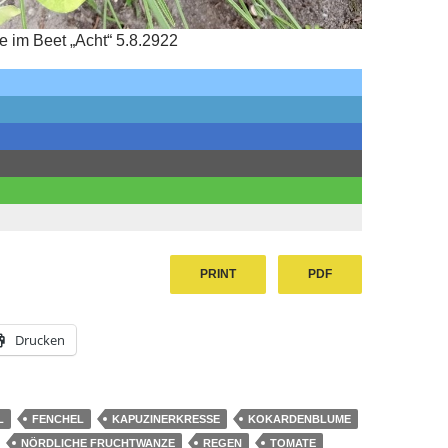
 im Beet „Acht“ 5.8.2922
PRINT
PDF
Drucken
L
FENCHEL
KAPUZINERKRESSE
KOKARDENBLUME
NÖRDLICHE FRUCHTWANZE
REGEN
TOMATE