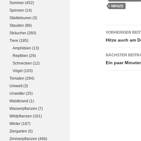
Sommer
(452)
WANZE
Spinnen
(14)
Städtetouren
(3)
Stauden
(86)
Beitrags
VORHERIGER BEI
Sträucher
(260)
Hitze auch am 
Tiere
(185)
Amphibien
(13)
NÄCHSTER BEITR
Reptilien
(29)
Ein paar Minute
Schnecken
(12)
Vögel
(103)
Tomaten
(294)
Umwelt
(3)
Unwetter
(25)
Waldbrand
(1)
Wasserpflanzen
(7)
Wildpflanzen
(161)
Winter
(187)
Ziergarten
(5)
Zimmerpflanzen
(466)