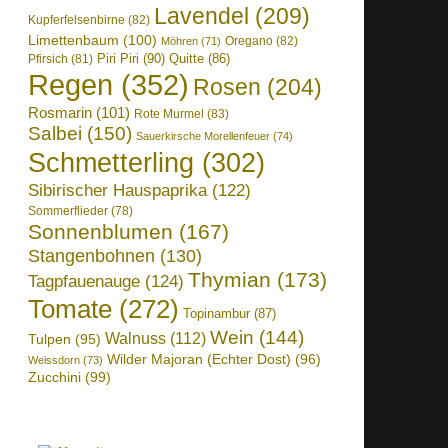
Lavendel
(209)
Kupferfelsenbirne
(82)
Limettenbaum
(100)
Oregano
(82)
Möhren
(71)
Piri Piri
(90)
Quitte
(86)
Pfirsich
(81)
Regen
(352)
Rosen
(204)
Rosmarin
(101)
Rote Murmel
(83)
Salbei
(150)
Sauerkirsche Morellenfeuer
(74)
Schmetterling
(302)
Sibirischer Hauspaprika
(122)
Sommerflieder
(78)
Sonnenblumen
(167)
Stangenbohnen
(130)
Thymian
(173)
Tagpfauenauge
(124)
Tomate
(272)
Topinambur
(87)
Wein
(144)
Walnuss
(112)
Tulpen
(95)
Wilder Majoran (Echter Dost)
(96)
Weissdorn
(73)
Zucchini
(99)