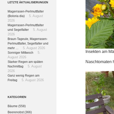
LETZTE ÄKTUALISIERUNGEN
Magerrasen-Perlmuttfalter
(Boloria dia)
5. August
2026
Magerrasen-Perlmuttfalter
und Segelfalter
5. August
2026
Braun-Tageule, Magerrasen-
Perlmuttfalter, Segelfalter und
mehr …
5. August 2026
Insekten am M
Sonniger Mittwoch
5.
August 2026
Naschtomaten h
Starker Regen am späten
Nachmittag
5. August
2026
Ganz wenig Regen am
Freitag
5. August 2026
KATEGORIEN
Bäume
(558)
Beerenobst
(366)