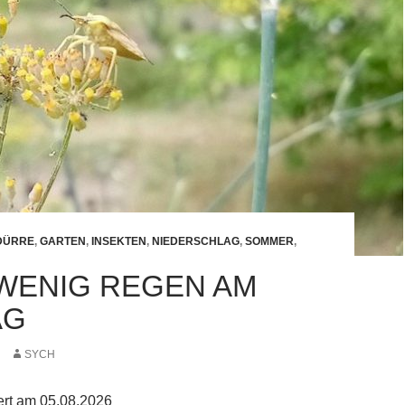
DÜRRE
,
GARTEN
,
INSEKTEN
,
NIEDERSCHLAG
,
SOMMER
,
WENIG REGEN AM
AG
SYCH
iert am 05.08.2026