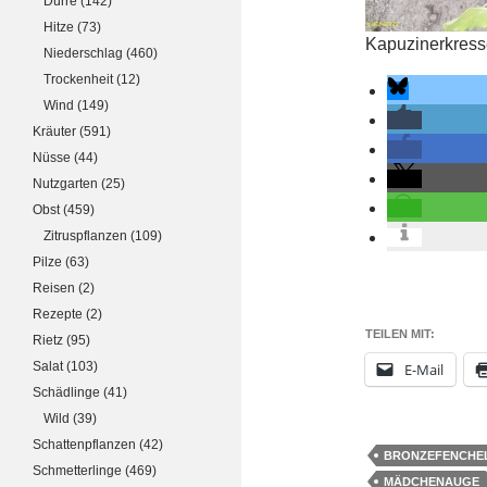
Dürre
(142)
Hitze
(73)
Kapuzinerkresse
Niederschlag
(460)
Trockenheit
(12)
Wind
(149)
Kräuter
(591)
Nüsse
(44)
Nutzgarten
(25)
Obst
(459)
Zitruspflanzen
(109)
Pilze
(63)
Reisen
(2)
Rezepte
(2)
TEILEN MIT:
Rietz
(95)
Salat
(103)
E-Mail
Schädlinge
(41)
Wild
(39)
Schattenpflanzen
(42)
BRONZEFENCHE
Schmetterlinge
(469)
MÄDCHENAUGE