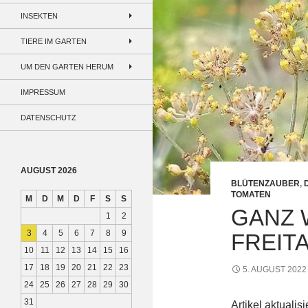
INSEKTEN
TIERE IM GARTEN
UM DEN GARTEN HERUM
IMPRESSUM
DATENSCHUTZ
AUGUST 2026
BLÜTENZAUBER
,
TOMATEN
M
D
M
D
F
S
S
GANZ 
1
2
3
4
5
6
7
8
9
FREIT
10
11
12
13
14
15
16
17
18
19
20
21
22
23
5. AUGUST 2022
24
25
26
27
28
29
30
31
Artikel aktualis