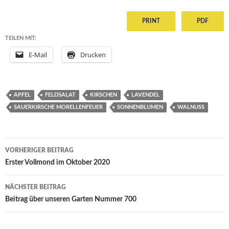
PRINT
PDF
TEILEN MIT:
E-Mail
Drucken
APFEL
FELDSALAT
KIRSCHEN
LAVENDEL
SAUERKIRSCHE MORELLENFEUER
SONNENBLUMEN
WALNUSS
Beitragsnavigation
VORHERIGER BEITRAG
Erster Vollmond im Oktober 2020
NÄCHSTER BEITRAG
Beitrag über unseren Garten Nummer 700