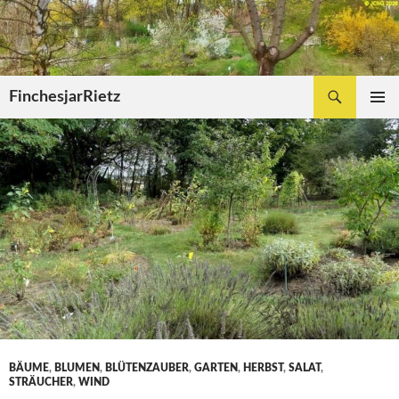
Zum
Inhalt
springen
Suchen
FinchesjarRietz
PRIMÄR
MENÜ
BÄUME
,
BLUMEN
,
BLÜTENZAUBER
,
GARTEN
,
HERBST
,
SALAT
,
STRÄUCHER
,
WIND