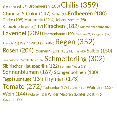
Chilis
(359)
Brombeeren
(103)
Brennnessel
(84)
Erdbeeren
(180)
Chinese 5 Color
(147)
Dahlien
(72)
Hummeln
(120)
Gurke
(109)
Johannisbeere
(98)
Kirschen
(182)
Kapuzinerkresse
(117)
Kupferfelsenbirne
(82)
Lavendel
(209)
Limettenbaum
(100)
Oregano
(82)
Möhren
(71)
Regen
(352)
Piri Piri
(90)
Pfirsich
(81)
Quitte
(86)
Rosen
(204)
Salbei
(150)
Rosmarin
(101)
Rote Murmel
(83)
Schmetterling
(302)
Sauerkirsche Morellenfeuer
(74)
Sibirischer Hauspaprika
(122)
Sommerflieder
(78)
Sonnenblumen
(167)
Stangenbohnen
(130)
Thymian
(173)
Tagpfauenauge
(124)
Tomate
(272)
Walnuss
(112)
Tulpen
(95)
Topinambur
(87)
Wein
(144)
Wilder Majoran (Echter Dost)
(96)
Weissdorn
(73)
Zucchini
(99)