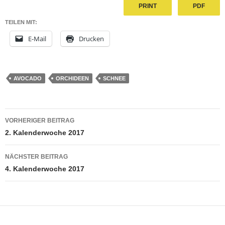
PRINT
PDF
TEILEN MIT:
E-Mail
Drucken
AVOCADO
ORCHIDEEN
SCHNEE
Beitragsnavigation
VORHERIGER BEITRAG
2. Kalenderwoche 2017
NÄCHSTER BEITRAG
4. Kalenderwoche 2017