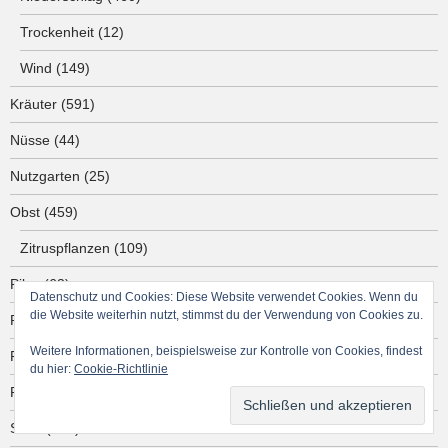
Trockenheit
(12)
Wind
(149)
Kräuter
(591)
Nüsse
(44)
Nutzgarten
(25)
Obst
(459)
Zitruspflanzen
(109)
Pilze
(63)
Datenschutz und Cookies: Diese Website verwendet Cookies. Wenn du
die Website weiterhin nutzt, stimmst du der Verwendung von Cookies zu.
Reisen
(2)
Weitere Informationen, beispielsweise zur Kontrolle von Cookies, findest
Rezepte
(2)
du hier:
Cookie-Richtlinie
Rietz
(95)
Salat
(103)