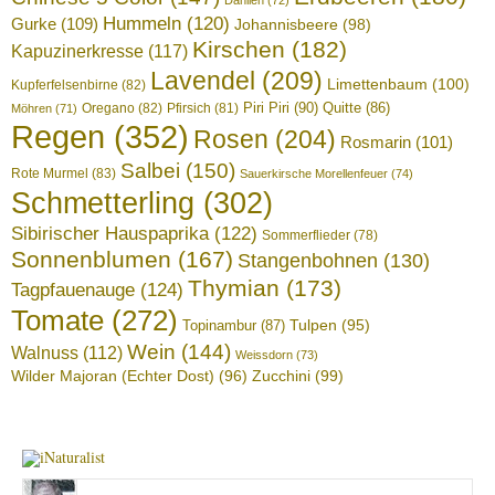
Hummeln
(120)
Gurke
(109)
Johannisbeere
(98)
Kirschen
(182)
Kapuzinerkresse
(117)
Lavendel
(209)
Limettenbaum
(100)
Kupferfelsenbirne
(82)
Piri Piri
(90)
Quitte
(86)
Oregano
(82)
Pfirsich
(81)
Möhren
(71)
Regen
(352)
Rosen
(204)
Rosmarin
(101)
Salbei
(150)
Rote Murmel
(83)
Sauerkirsche Morellenfeuer
(74)
Schmetterling
(302)
Sibirischer Hauspaprika
(122)
Sommerflieder
(78)
Sonnenblumen
(167)
Stangenbohnen
(130)
Thymian
(173)
Tagpfauenauge
(124)
Tomate
(272)
Tulpen
(95)
Topinambur
(87)
Wein
(144)
Walnuss
(112)
Weissdorn
(73)
Wilder Majoran (Echter Dost)
(96)
Zucchini
(99)