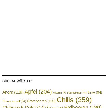
SCHLAGWÖRTER
Apfel
(204)
Ahorn
(129)
Birke
(94)
Astern
(77)
Baumspinat
(74)
Chilis
(359)
Brombeeren
(103)
Brennnessel
(84)
Erdbeeren
(180)
Chinese 5 Color
(147)
Dahlien
(72)