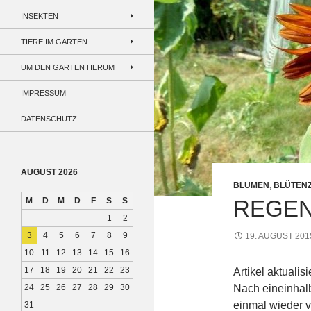
INSEKTEN
TIERE IM GARTEN
UM DEN GARTEN HERUM
IMPRESSUM
DATENSCHUTZ
AUGUST 2026
BLUMEN
,
BLÜTEN
M
D
M
D
F
S
S
REGEN
1
2
3
4
5
6
7
8
9
19. AUGUST 201
10
11
12
13
14
15
16
17
18
19
20
21
22
23
Artikel aktualis
24
25
26
27
28
29
30
Nach eineinhal
einmal wieder 
31