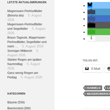
LETZTE ÄKTUALISIERUNGEN
Magerrasen-Perlmuttfalter
(Boloria dia)
5. August
2026
Magerrasen-Perlmuttfalter
und Segelfalter
5. August
2026
Braun-Tageule, Magerrasen-
Perlmuttfalter, Segelfalter und
mehr …
5. August 2026
Sonniger Mittwoch
5.
August 2026
Starker Regen am späten
TEILEN MIT:
Nachmittag
5. August
E-Mail
2026
Ganz wenig Regen am
Freitag
5. August 2026
HUMMELN
L
KATEGORIEN
WASSERÜBERSC
Bäume
(558)
Beerenobst
(366)