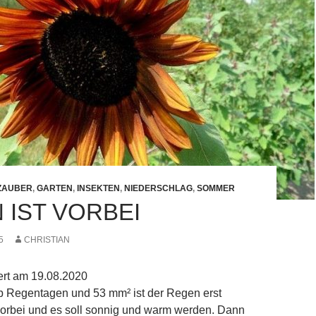
ZAUBER
,
GARTEN
,
INSEKTEN
,
NIEDERSCHLAG
,
SOMMER
 IST VORBEI
5
CHRISTIAN
iert am 19.08.2020
b Regentagen und 53 mm² ist der Regen erst
vorbei und es soll sonnig und warm werden. Dann