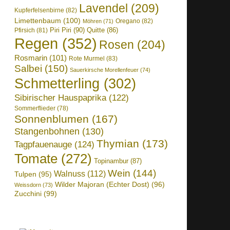
Lavendel
(209)
Kupferfelsenbirne
(82)
Limettenbaum
(100)
Oregano
(82)
Möhren
(71)
Piri Piri
(90)
Quitte
(86)
Pfirsich
(81)
Regen
(352)
Rosen
(204)
Rosmarin
(101)
Rote Murmel
(83)
Salbei
(150)
Sauerkirsche Morellenfeuer
(74)
Schmetterling
(302)
Sibirischer Hauspaprika
(122)
Sommerflieder
(78)
Sonnenblumen
(167)
Stangenbohnen
(130)
Thymian
(173)
Tagpfauenauge
(124)
Tomate
(272)
Topinambur
(87)
Wein
(144)
Walnuss
(112)
Tulpen
(95)
Wilder Majoran (Echter Dost)
(96)
Weissdorn
(73)
Zucchini
(99)