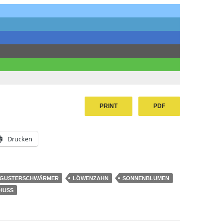
PRINT
PDF
Drucken
IGUSTERSCHWÄRMER
LÖWENZAHN
SONNENBLUMEN
HUSS