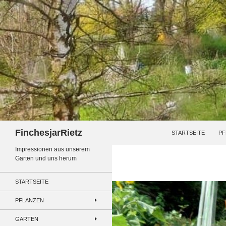
Zum
Inhalt
springen
Suchen
FinchesjarRietz
STARTSEITE
PF
Impressionen aus unserem
Garten und uns herum
STARTSEITE
PFLANZEN
GARTEN