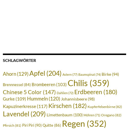
SCHLAGWÖRTER
Apfel
(204)
Ahorn
(129)
Birke
(94)
Astern
(77)
Baumspinat
(74)
Chilis
(359)
Brombeeren
(103)
Brennnessel
(84)
Erdbeeren
(180)
Chinese 5 Color
(147)
Dahlien
(72)
Hummeln
(120)
Gurke
(109)
Johannisbeere
(98)
Kirschen
(182)
Kapuzinerkresse
(117)
Kupferfelsenbirne
(82)
Lavendel
(209)
Limettenbaum
(100)
Oregano
(82)
Möhren
(71)
Regen
(352)
Piri Piri
(90)
Quitte
(86)
Pfirsich
(81)