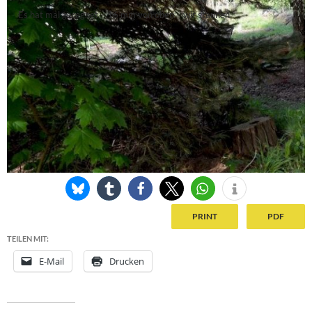
Es hat mal geregnet – 16 mm von oben – wir staunen
PRINT
PDF
TEILEN MIT:
E-Mail
Drucken