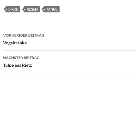
BIRKE
REGEN
TANNE
Beitragsnavigation
VORHERIGER BEITRAG
Vogeltränke
NÄCHSTER BEITRAG
Tulpe aus Rietz