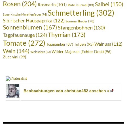
Rosen
(204)
Salbei
(150)
Rosmarin
(101)
Rote Murmel
(83)
Schmetterling
(302)
Sauerkirsche Morellenfeuer
(74)
Sibirischer Hauspaprika
(122)
Sommerflieder
(78)
Sonnenblumen
(167)
Stangenbohnen
(130)
Thymian
(173)
Tagpfauenauge
(124)
Tomate
(272)
Walnuss
(112)
Tulpen
(95)
Topinambur
(87)
Wein
(144)
Wilder Majoran (Echter Dost)
(96)
Weissdorn
(73)
Zucchini
(99)
Beobachtungen von christian452 ansehen »