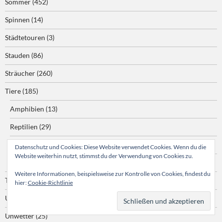
Sommer
(452)
Spinnen
(14)
Städtetouren
(3)
Stauden
(86)
Sträucher
(260)
Tiere
(185)
Amphibien
(13)
Reptilien
(29)
Schnecken
(12)
Datenschutz und Cookies: Diese Website verwendet Cookies. Wenn du die
Website weiterhin nutzt, stimmst du der Verwendung von Cookies zu.
Vögel
(103)
Weitere Informationen, beispielsweise zur Kontrolle von Cookies, findest du
Tomaten
(294)
hier:
Cookie-Richtlinie
Umwelt
(3)
Unwetter
(25)