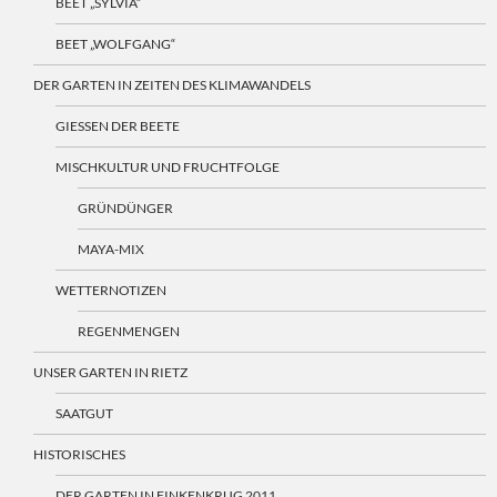
BEET „SYLVIA“
BEET „WOLFGANG“
DER GARTEN IN ZEITEN DES KLIMAWANDELS
GIESSEN DER BEETE
MISCHKULTUR UND FRUCHTFOLGE
GRÜNDÜNGER
MAYA-MIX
WETTERNOTIZEN
REGENMENGEN
UNSER GARTEN IN RIETZ
SAATGUT
HISTORISCHES
DER GARTEN IN FINKENKRUG 2011