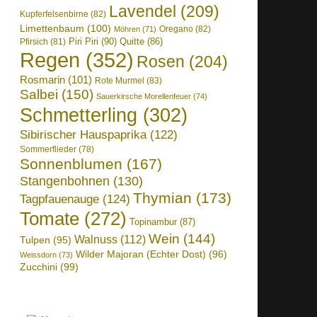
Lavendel
(209)
Kupferfelsenbirne
(82)
Limettenbaum
(100)
Oregano
(82)
Möhren
(71)
Piri Piri
(90)
Quitte
(86)
Pfirsich
(81)
Regen
(352)
Rosen
(204)
Rosmarin
(101)
Rote Murmel
(83)
Salbei
(150)
Sauerkirsche Morellenfeuer
(74)
Schmetterling
(302)
Sibirischer Hauspaprika
(122)
Sommerflieder
(78)
Sonnenblumen
(167)
Stangenbohnen
(130)
Thymian
(173)
Tagpfauenauge
(124)
Tomate
(272)
Topinambur
(87)
Wein
(144)
Walnuss
(112)
Tulpen
(95)
Wilder Majoran (Echter Dost)
(96)
Weissdorn
(73)
Zucchini
(99)