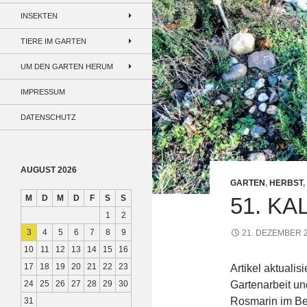
INSEKTEN
TIERE IM GARTEN
UM DEN GARTEN HERUM
IMPRESSUM
DATENSCHUTZ
AUGUST 2026
GARTEN
,
HERBST
,
M
D
M
D
F
S
S
51. K
1
2
3
4
5
6
7
8
9
21. DEZEMBER 
10
11
12
13
14
15
16
17
18
19
20
21
22
23
Artikel aktualis
24
25
26
27
28
29
30
Gartenarbeit un
Rosmarin im Be
31