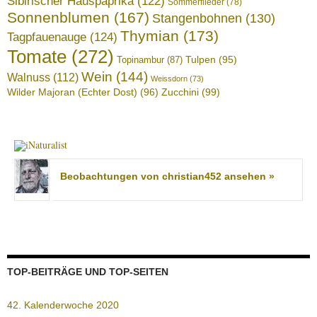
Sibirischer Hauspaprika
(122)
Sommerflieder
(78)
Sonnenblumen
(167)
Stangenbohnen
(130)
Thymian
(173)
Tagpfauenauge
(124)
Tomate
(272)
Tulpen
(95)
Topinambur
(87)
Wein
(144)
Walnuss
(112)
Weissdorn
(73)
Wilder Majoran (Echter Dost)
(96)
Zucchini
(99)
Beobachtungen von christian452 ansehen »
TOP-BEITRÄGE UND TOP-SEITEN
42. Kalenderwoche 2020