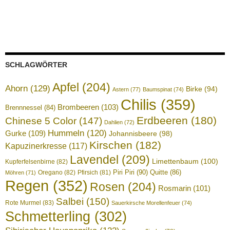
SCHLAGWÖRTER
Apfel
(204)
Ahorn
(129)
Birke
(94)
Astern
(77)
Baumspinat
(74)
Chilis
(359)
Brombeeren
(103)
Brennnessel
(84)
Erdbeeren
(180)
Chinese 5 Color
(147)
Dahlien
(72)
Hummeln
(120)
Gurke
(109)
Johannisbeere
(98)
Kirschen
(182)
Kapuzinerkresse
(117)
Lavendel
(209)
Limettenbaum
(100)
Kupferfelsenbirne
(82)
Piri Piri
(90)
Quitte
(86)
Oregano
(82)
Pfirsich
(81)
Möhren
(71)
Regen
(352)
Rosen
(204)
Rosmarin
(101)
Salbei
(150)
Rote Murmel
(83)
Sauerkirsche Morellenfeuer
(74)
Schmetterling
(302)