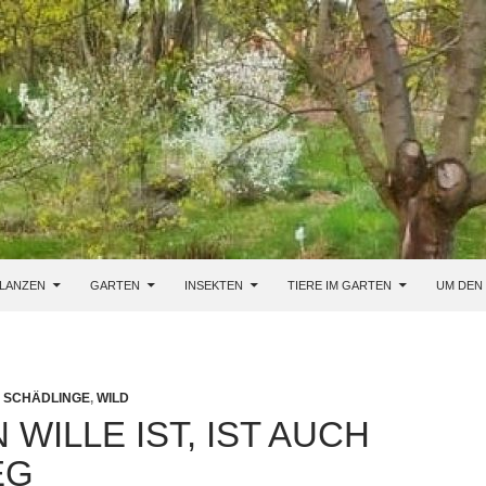
LANZEN
GARTEN
INSEKTEN
TIERE IM GARTEN
UM DEN
,
SCHÄDLINGE
,
WILD
 WILLE IST, IST AUCH
EG