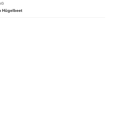
AG
m Hügelbeet