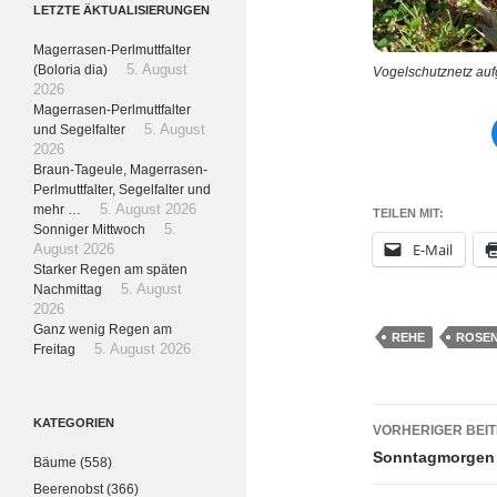
LETZTE ÄKTUALISIERUNGEN
Magerrasen-Perlmuttfalter
(Boloria dia)
5. August
Vogelschutznetz auf
2026
Magerrasen-Perlmuttfalter
und Segelfalter
5. August
2026
Braun-Tageule, Magerrasen-
Perlmuttfalter, Segelfalter und
mehr …
5. August 2026
TEILEN MIT:
Sonniger Mittwoch
5.
E-Mail
August 2026
Starker Regen am späten
Nachmittag
5. August
2026
Ganz wenig Regen am
REHE
ROSE
Freitag
5. August 2026
Beitrags
KATEGORIEN
VORHERIGER BEI
Sonntagmorgen
Bäume
(558)
Beerenobst
(366)