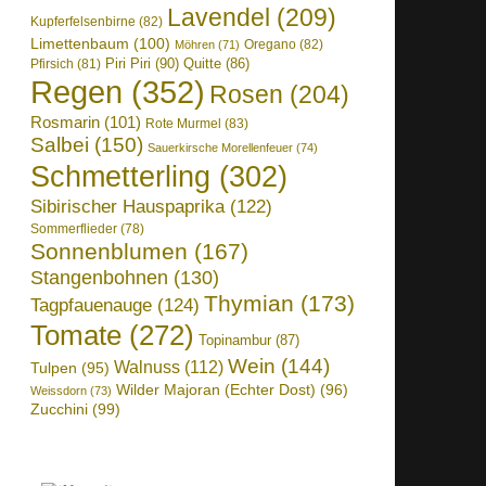
Lavendel
(209)
Kupferfelsenbirne
(82)
Limettenbaum
(100)
Oregano
(82)
Möhren
(71)
Piri Piri
(90)
Quitte
(86)
Pfirsich
(81)
Regen
(352)
Rosen
(204)
Rosmarin
(101)
Rote Murmel
(83)
Salbei
(150)
Sauerkirsche Morellenfeuer
(74)
Schmetterling
(302)
Sibirischer Hauspaprika
(122)
Sommerflieder
(78)
Sonnenblumen
(167)
Stangenbohnen
(130)
Thymian
(173)
Tagpfauenauge
(124)
Tomate
(272)
Topinambur
(87)
Wein
(144)
Walnuss
(112)
Tulpen
(95)
Wilder Majoran (Echter Dost)
(96)
Weissdorn
(73)
Zucchini
(99)