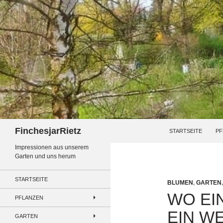
Zum
Inhalt
springen
Suchen
FinchesjarRietz
STARTSEITE
PF
Impressionen aus unserem
Garten und uns herum
STARTSEITE
BLUMEN
,
GARTEN
WO EIN
PFLANZEN
EIN W
GARTEN