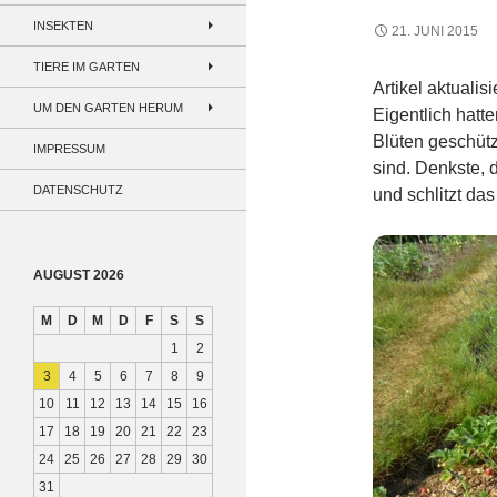
INSEKTEN
21. JUNI 2015
TIERE IM GARTEN
Artikel aktualis
UM DEN GARTEN HERUM
Eigentlich hatt
Blüten geschütz
IMPRESSUM
sind. Denkste,
DATENSCHUTZ
und schlitzt das
AUGUST 2026
M
D
M
D
F
S
S
1
2
3
4
5
6
7
8
9
10
11
12
13
14
15
16
17
18
19
20
21
22
23
24
25
26
27
28
29
30
31