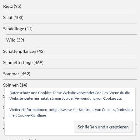
Rietz
(95)
Salat
(103)
Schädlinge
(41)
Wild
(39)
Schattenpflanzen
(42)
Schmetterlinge
(469)
Sommer
(452)
Spinnen
(14)
Datenschutz und Cookies: Diese Website verwendet Cookies. Wenn du die
Städtetouren
(3)
Website weiterhin nutzt, stimmst du der Verwendung von Cookies zu.
Stauden
(86)
Weitere Informationen, beispielsweise zur Kontrolle von Cookies, findest du
hier:
Cookie-Richtlinie
Sträucher
(260)
Tiere
(185)