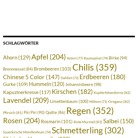
SCHLAGWÖRTER
Apfel
(204)
Ahorn
(129)
Birke
(94)
Astern
(77)
Baumspinat
(74)
Chilis
(359)
Brombeeren
(103)
Brennnessel
(84)
Erdbeeren
(180)
Chinese 5 Color
(147)
Dahlien
(72)
Hummeln
(120)
Gurke
(109)
Johannisbeere
(98)
Kirschen
(182)
Kapuzinerkresse
(117)
Kupferfelsenbirne
(82)
Lavendel
(209)
Limettenbaum
(100)
Oregano
(82)
Möhren
(71)
Regen
(352)
Piri Piri
(90)
Quitte
(86)
Pfirsich
(81)
Rosen
(204)
Salbei
(150)
Rosmarin
(101)
Rote Murmel
(83)
Schmetterling
(302)
Sauerkirsche Morellenfeuer
(74)