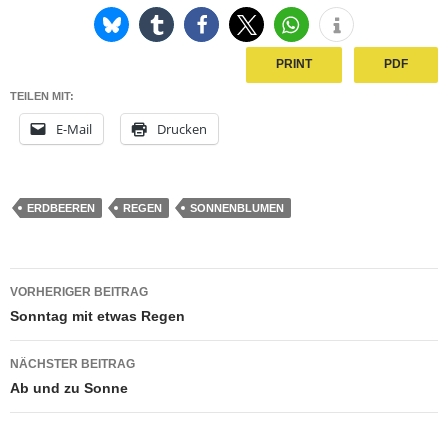
PRINT
PDF
TEILEN MIT:
E-Mail
Drucken
ERDBEEREN
REGEN
SONNENBLUMEN
Beitragsnavigation
VORHERIGER BEITRAG
Sonntag mit etwas Regen
NÄCHSTER BEITRAG
Ab und zu Sonne