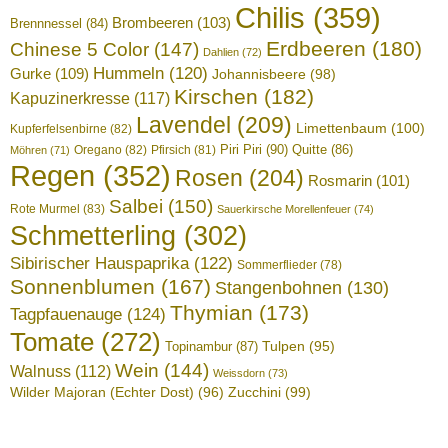
Chilis
(359)
Brombeeren
(103)
Brennnessel
(84)
Erdbeeren
(180)
Chinese 5 Color
(147)
Dahlien
(72)
Hummeln
(120)
Gurke
(109)
Johannisbeere
(98)
Kirschen
(182)
Kapuzinerkresse
(117)
Lavendel
(209)
Limettenbaum
(100)
Kupferfelsenbirne
(82)
Piri Piri
(90)
Quitte
(86)
Oregano
(82)
Pfirsich
(81)
Möhren
(71)
Regen
(352)
Rosen
(204)
Rosmarin
(101)
Salbei
(150)
Rote Murmel
(83)
Sauerkirsche Morellenfeuer
(74)
Schmetterling
(302)
Sibirischer Hauspaprika
(122)
Sommerflieder
(78)
Sonnenblumen
(167)
Stangenbohnen
(130)
Thymian
(173)
Tagpfauenauge
(124)
Tomate
(272)
Tulpen
(95)
Topinambur
(87)
Wein
(144)
Walnuss
(112)
Weissdorn
(73)
Wilder Majoran (Echter Dost)
(96)
Zucchini
(99)