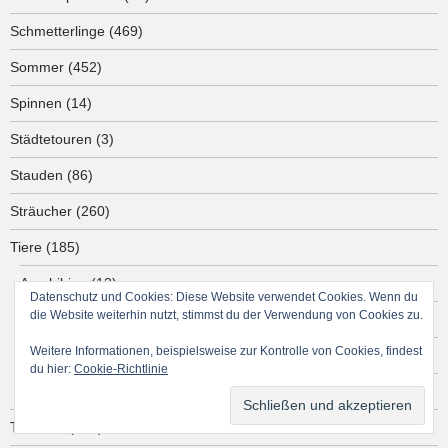
Schmetterlinge
(469)
Sommer
(452)
Spinnen
(14)
Städtetouren
(3)
Stauden
(86)
Sträucher
(260)
Tiere
(185)
Amphibien
(13)
Datenschutz und Cookies: Diese Website verwendet Cookies. Wenn du
die Website weiterhin nutzt, stimmst du der Verwendung von Cookies zu.
Reptilien
(29)
Weitere Informationen, beispielsweise zur Kontrolle von Cookies, findest
Schnecken
(12)
du hier:
Cookie-Richtlinie
Vögel
(103)
Tomaten
(294)