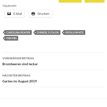
TEILEN MIT:
E-Mail
Drucken
CAROLINA REAPER
CHINESE 5 COLOR
FATALII WHITE
PIRI PIRI
Beitragsnavigation
VORHERIGER BEITRAG
Brombeeren sind lecker
NÄCHSTER BEITRAG
Garten im August 2019