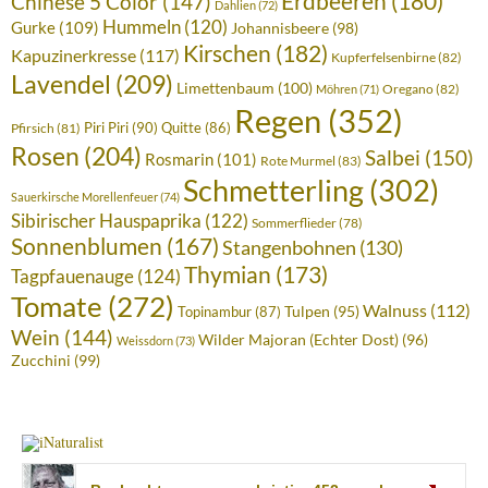
Erdbeeren
(180)
Chinese 5 Color
(147)
Dahlien
(72)
Hummeln
(120)
Gurke
(109)
Johannisbeere
(98)
Kirschen
(182)
Kapuzinerkresse
(117)
Kupferfelsenbirne
(82)
Lavendel
(209)
Limettenbaum
(100)
Oregano
(82)
Möhren
(71)
Regen
(352)
Piri Piri
(90)
Quitte
(86)
Pfirsich
(81)
Rosen
(204)
Salbei
(150)
Rosmarin
(101)
Rote Murmel
(83)
Schmetterling
(302)
Sauerkirsche Morellenfeuer
(74)
Sibirischer Hauspaprika
(122)
Sommerflieder
(78)
Sonnenblumen
(167)
Stangenbohnen
(130)
Thymian
(173)
Tagpfauenauge
(124)
Tomate
(272)
Walnuss
(112)
Tulpen
(95)
Topinambur
(87)
Wein
(144)
Wilder Majoran (Echter Dost)
(96)
Weissdorn
(73)
Zucchini
(99)