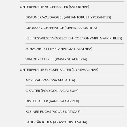
UNTERFAMILIE AUGENFALTER (SATYRINAE)
BRAUNER WALDVOGEL (APHANTOPUS HYPERANTUS)
GROSSES OCHSENAUGE (MANIOLA JUSTINA)
KLEINES WIESENVÖGELCHEN (COENONYMPHA PAMPHILUS)
SCHACHBRETT (MELANARGIA GALATHEA)
WALDBRETTSPIEL (PARARGE AEGERIA)
UNTERFAMILIE FLECKENFALTER (NYMPHALINAE)
ADMIRAL (VANESSA ATALANTA)
C-FALTER (POLYGONIA C-ALBUM)
DISTELFALTER (VANESSA CARDUI)
KLEINER FUCHS (AGLAIS URTICAE)
LANDKÄRTCHEN (ARASCHNIS LEVANA)