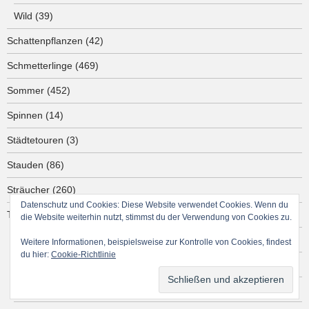
Wild
(39)
Schattenpflanzen
(42)
Schmetterlinge
(469)
Sommer
(452)
Spinnen
(14)
Städtetouren
(3)
Stauden
(86)
Sträucher
(260)
Datenschutz und Cookies: Diese Website verwendet Cookies. Wenn du
Tiere
(185)
die Website weiterhin nutzt, stimmst du der Verwendung von Cookies zu.
Amphibien
(13)
Weitere Informationen, beispielsweise zur Kontrolle von Cookies, findest
du hier:
Cookie-Richtlinie
Reptilien
(29)
Schnecken
(12)