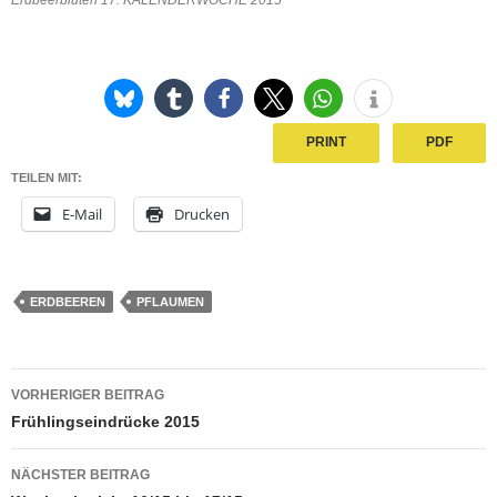
Erdbeerblüten 17. KALENDERWOCHE 2015
PRINT
PDF
TEILEN MIT:
E-Mail
Drucken
ERDBEEREN
PFLAUMEN
Beitragsnavigation
VORHERIGER BEITRAG
Frühlingseindrücke 2015
NÄCHSTER BEITRAG