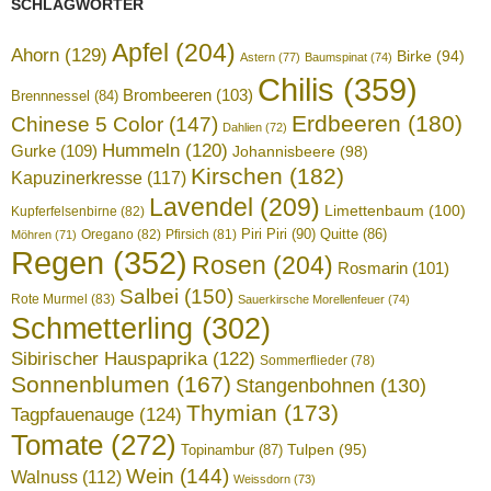
SCHLAGWÖRTER
Apfel
(204)
Ahorn
(129)
Birke
(94)
Astern
(77)
Baumspinat
(74)
Chilis
(359)
Brombeeren
(103)
Brennnessel
(84)
Erdbeeren
(180)
Chinese 5 Color
(147)
Dahlien
(72)
Hummeln
(120)
Gurke
(109)
Johannisbeere
(98)
Kirschen
(182)
Kapuzinerkresse
(117)
Lavendel
(209)
Limettenbaum
(100)
Kupferfelsenbirne
(82)
Piri Piri
(90)
Quitte
(86)
Oregano
(82)
Pfirsich
(81)
Möhren
(71)
Regen
(352)
Rosen
(204)
Rosmarin
(101)
Salbei
(150)
Rote Murmel
(83)
Sauerkirsche Morellenfeuer
(74)
Schmetterling
(302)
Sibirischer Hauspaprika
(122)
Sommerflieder
(78)
Sonnenblumen
(167)
Stangenbohnen
(130)
Thymian
(173)
Tagpfauenauge
(124)
Tomate
(272)
Tulpen
(95)
Topinambur
(87)
Wein
(144)
Walnuss
(112)
Weissdorn
(73)