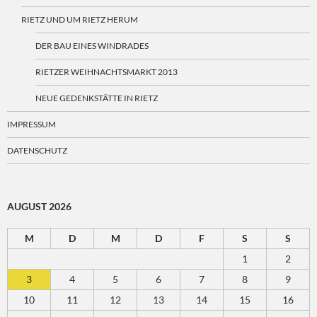
RIETZ UND UM RIETZ HERUM
DER BAU EINES WINDRADES
RIETZER WEIHNACHTSMARKT 2013
NEUE GEDENKSTÄTTE IN RIETZ
IMPRESSUM
DATENSCHUTZ
AUGUST 2026
M
D
M
D
F
S
S
1
2
3
4
5
6
7
8
9
10
11
12
13
14
15
16