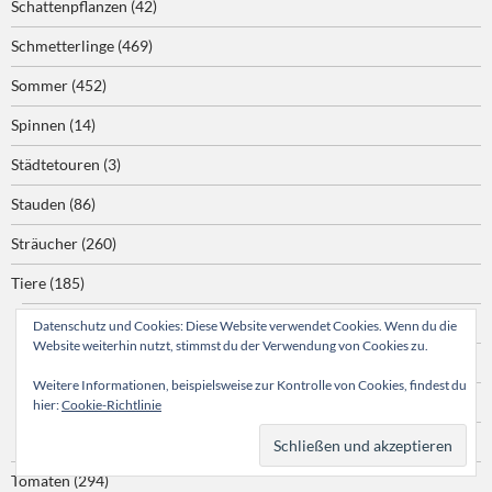
Schattenpflanzen
(42)
Schmetterlinge
(469)
Sommer
(452)
Spinnen
(14)
Städtetouren
(3)
Stauden
(86)
Sträucher
(260)
Tiere
(185)
Amphibien
(13)
Datenschutz und Cookies: Diese Website verwendet Cookies. Wenn du die
Website weiterhin nutzt, stimmst du der Verwendung von Cookies zu.
Reptilien
(29)
Weitere Informationen, beispielsweise zur Kontrolle von Cookies, findest du
Schnecken
(12)
hier:
Cookie-Richtlinie
Vögel
(103)
Tomaten
(294)