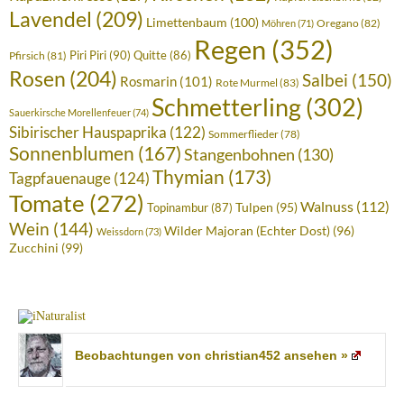
Lavendel
(209)
Limettenbaum
(100)
Oregano
(82)
Möhren
(71)
Regen
(352)
Piri Piri
(90)
Quitte
(86)
Pfirsich
(81)
Rosen
(204)
Salbei
(150)
Rosmarin
(101)
Rote Murmel
(83)
Schmetterling
(302)
Sauerkirsche Morellenfeuer
(74)
Sibirischer Hauspaprika
(122)
Sommerflieder
(78)
Sonnenblumen
(167)
Stangenbohnen
(130)
Thymian
(173)
Tagpfauenauge
(124)
Tomate
(272)
Walnuss
(112)
Tulpen
(95)
Topinambur
(87)
Wein
(144)
Wilder Majoran (Echter Dost)
(96)
Weissdorn
(73)
Zucchini
(99)
Beobachtungen von christian452 ansehen »