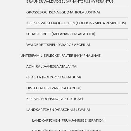
BRAUNER WALDVOGEL (APHANTOPUS HYPERANTUS)
GROSSES OCHSENAUGE (MANIOLA JUSTINA)
KLEINES WIESENVÖGELCHEN (COENONYMPHA PAMPHILUS)
SCHACHBRETT (MELANARGIA GALATHEA)
WALDBRETTSPIEL (PARARGE AEGERIA)
UNTERFAMILIE FLECKENFALTER (NYMPHALINAE)
ADMIRAL (VANESSA ATALANTA)
C-FALTER (POLYGONIA C-ALBUM)
DISTELFALTER (VANESSA CARDUI)
KLEINER FUCHS (AGLAIS URTICAE)
LANDKÄRTCHEN (ARASCHNIS LEVANA)
LANDKÄRTCHEN (FRÜHJAHRSGENERATION)