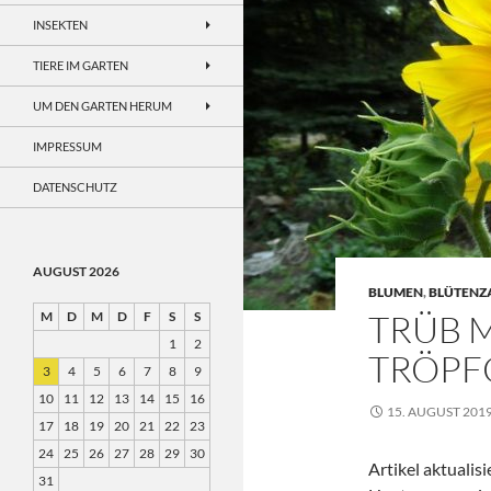
INSEKTEN
TIERE IM GARTEN
UM DEN GARTEN HERUM
IMPRESSUM
DATENSCHUTZ
AUGUST 2026
BLUMEN
,
BLÜTENZ
TRÜB M
M
D
M
D
F
S
S
1
2
TRÖPF
3
4
5
6
7
8
9
10
11
12
13
14
15
16
15. AUGUST 201
17
18
19
20
21
22
23
24
25
26
27
28
29
30
Artikel aktualis
31