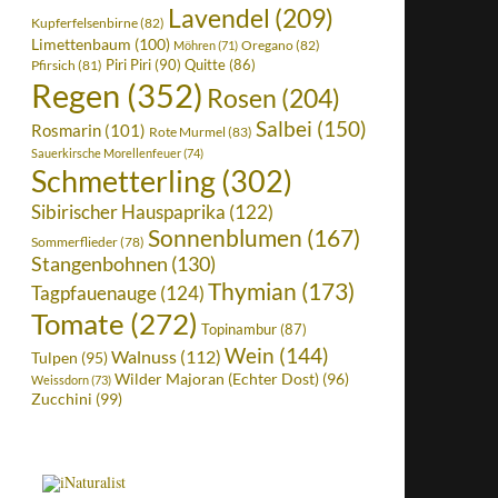
Lavendel
(209)
Kupferfelsenbirne
(82)
Limettenbaum
(100)
Oregano
(82)
Möhren
(71)
Piri Piri
(90)
Quitte
(86)
Pfirsich
(81)
Regen
(352)
Rosen
(204)
Salbei
(150)
Rosmarin
(101)
Rote Murmel
(83)
Sauerkirsche Morellenfeuer
(74)
Schmetterling
(302)
Sibirischer Hauspaprika
(122)
Sonnenblumen
(167)
Sommerflieder
(78)
Stangenbohnen
(130)
Thymian
(173)
Tagpfauenauge
(124)
Tomate
(272)
Topinambur
(87)
Wein
(144)
Walnuss
(112)
Tulpen
(95)
Wilder Majoran (Echter Dost)
(96)
Weissdorn
(73)
Zucchini
(99)