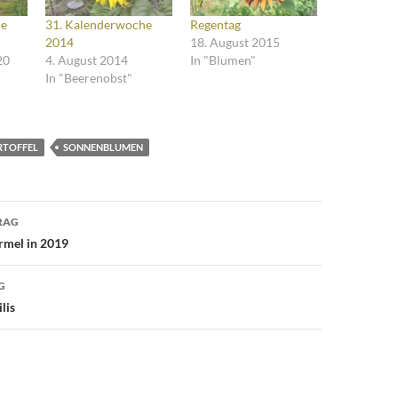
he
31. Kalenderwoche
Regentag
2014
18. August 2015
20
4. August 2014
In "Blumen"
In "Beerenobst"
RTOFFEL
SONNENBLUMEN
avigation
RAG
rmel in 2019
G
lis