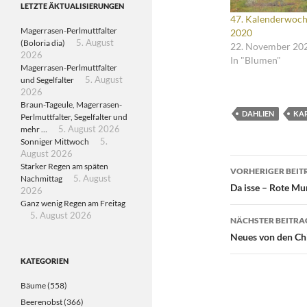
LETZTE ÄKTUALISIERUNGEN
47. Kalenderwoc
Magerrasen-Perlmuttfalter
2020
(Boloria dia)
5. August
22. November 20
2026
In "Blumen"
Magerrasen-Perlmuttfalter
und Segelfalter
5. August
2026
Braun-Tageule, Magerrasen-
DAHLIEN
KA
Perlmuttfalter, Segelfalter und
mehr …
5. August 2026
Sonniger Mittwoch
5.
August 2026
Beitragsn
Starker Regen am späten
VORHERIGER BEIT
Nachmittag
5. August
Da isse – Rote Mu
2026
Ganz wenig Regen am Freitag
5. August 2026
NÄCHSTER BEITRA
Neues von den Chi
KATEGORIEN
Bäume
(558)
Beerenobst
(366)