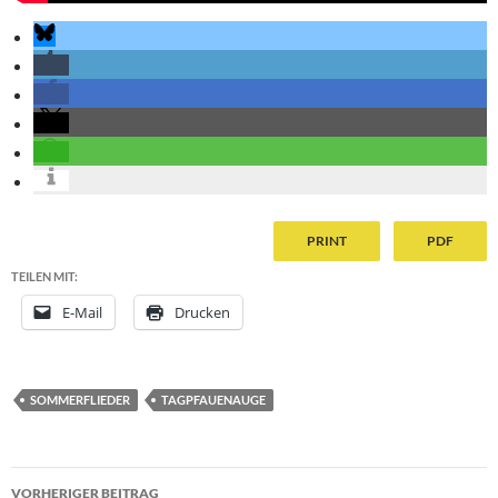
PRINT
PDF
TEILEN MIT:
E-Mail
Drucken
SOMMERFLIEDER
TAGPFAUENAUGE
Beitragsnavigation
VORHERIGER BEITRAG