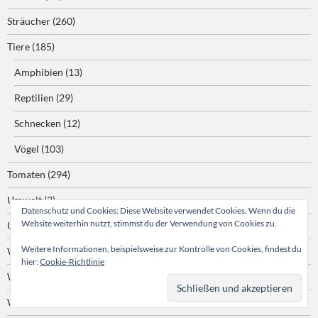
Sträucher
(260)
Tiere
(185)
Amphibien
(13)
Reptilien
(29)
Schnecken
(12)
Vögel
(103)
Tomaten
(294)
Umwelt
(3)
Datenschutz und Cookies: Diese Website verwendet Cookies. Wenn du die
Website weiterhin nutzt, stimmst du der Verwendung von Cookies zu.
Unwetter
(25)
Weitere Informationen, beispielsweise zur Kontrolle von Cookies, findest du
Waldbrand
(1)
hier:
Cookie-Richtlinie
Wasserpflanzen
(7)
Wildpflanzen
(161)