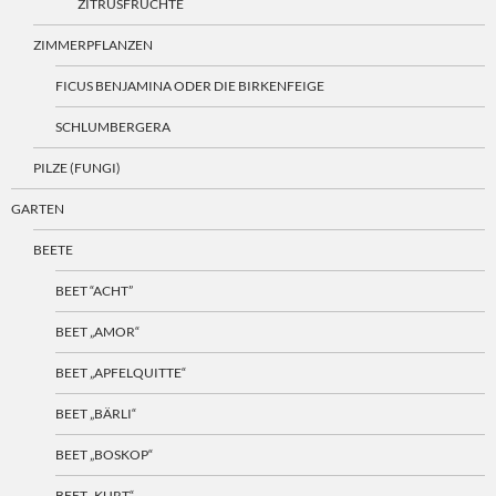
ZITRUSFRÜCHTE
ZIMMERPFLANZEN
FICUS BENJAMINA ODER DIE BIRKENFEIGE
SCHLUMBERGERA
PILZE (FUNGI)
GARTEN
BEETE
BEET “ACHT”
BEET „AMOR“
BEET „APFELQUITTE“
BEET „BÄRLI“
BEET „BOSKOP“
BEET „KURT“