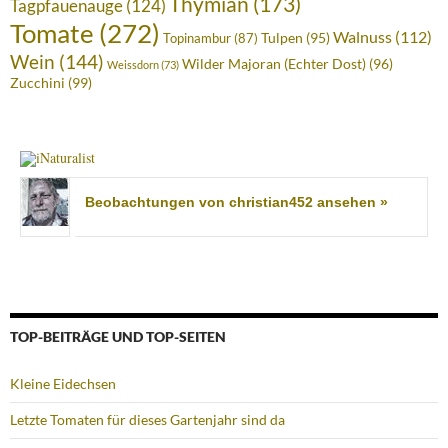
Thymian
(173)
Tagpfauenauge
(124)
Tomate
(272)
Walnuss
(112)
Tulpen
(95)
Topinambur
(87)
Wein
(144)
Wilder Majoran (Echter Dost)
(96)
Weissdorn
(73)
Zucchini
(99)
Beobachtungen von christian452 ansehen »
TOP-BEITRÄGE UND TOP-SEITEN
Kleine Eidechsen
Letzte Tomaten für dieses Gartenjahr sind da