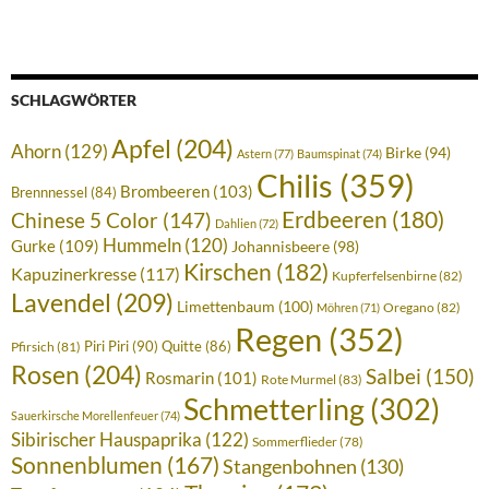
SCHLAGWÖRTER
Apfel
(204)
Ahorn
(129)
Birke
(94)
Astern
(77)
Baumspinat
(74)
Chilis
(359)
Brombeeren
(103)
Brennnessel
(84)
Erdbeeren
(180)
Chinese 5 Color
(147)
Dahlien
(72)
Hummeln
(120)
Gurke
(109)
Johannisbeere
(98)
Kirschen
(182)
Kapuzinerkresse
(117)
Kupferfelsenbirne
(82)
Lavendel
(209)
Limettenbaum
(100)
Oregano
(82)
Möhren
(71)
Regen
(352)
Piri Piri
(90)
Quitte
(86)
Pfirsich
(81)
Rosen
(204)
Salbei
(150)
Rosmarin
(101)
Rote Murmel
(83)
Schmetterling
(302)
Sauerkirsche Morellenfeuer
(74)
Sibirischer Hauspaprika
(122)
Sommerflieder
(78)
Sonnenblumen
(167)
Stangenbohnen
(130)