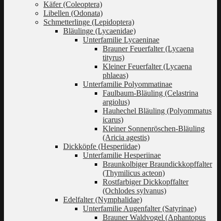
Käfer (Coleoptera)
Libellen (Odonata)
Schmetterlinge (Lepidoptera)
Bläulinge (Lycaenidae)
Unterfamilie Lycaeninae
Brauner Feuerfalter (Lycaena
tityrus)
Kleiner Feuerfalter (Lycaena
phlaeas)
Unterfamilie Polyommatinae
Faulbaum-Bläuling (Celastrina
argiolus)
Hauhechel Bläuling (Polyommatus
icarus)
Kleiner Sonnenröschen-Bläuling
(Aricia agestis)
Dickköpfe (Hesperiidae)
Unterfamilie Hesperiinae
Braunkolbiger Braundickkopffalter
(Thymilicus acteon)
Rostfarbiger Dickkopffalter
(Ochlodes sylvanus)
Edelfalter (Nymphalidae)
Unterfamilie Augenfalter (Satyrinae)
Brauner Waldvogel (Aphantopus