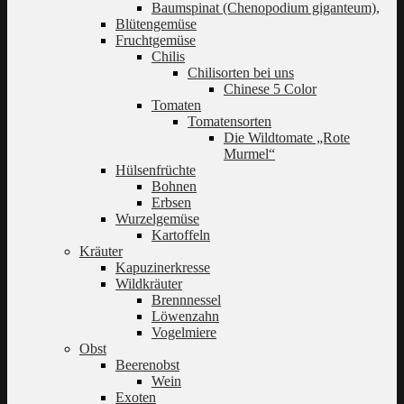
Baumspinat (Chenopodium giganteum),
Blütengemüse
Fruchtgemüse
Chilis
Chilisorten bei uns
Chinese 5 Color
Tomaten
Tomatensorten
Die Wildtomate „Rote
Murmel“
Hülsenfrüchte
Bohnen
Erbsen
Wurzelgemüse
Kartoffeln
Kräuter
Kapuzinerkresse
Wildkräuter
Brennnessel
Löwenzahn
Vogelmiere
Obst
Beerenobst
Wein
Exoten