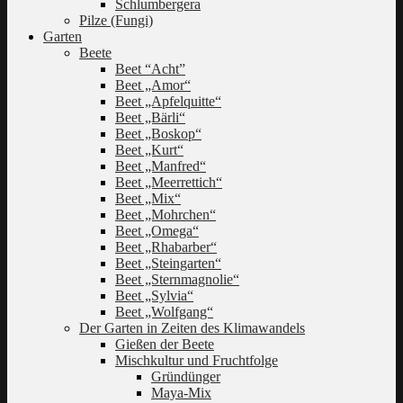
Schlumbergera
Pilze (Fungi)
Garten
Beete
Beet “Acht”
Beet „Amor“
Beet „Apfelquitte“
Beet „Bärli“
Beet „Boskop“
Beet „Kurt“
Beet „Manfred“
Beet „Meerrettich“
Beet „Mix“
Beet „Mohrchen“
Beet „Omega“
Beet „Rhabarber“
Beet „Steingarten“
Beet „Sternmagnolie“
Beet „Sylvia“
Beet „Wolfgang“
Der Garten in Zeiten des Klimawandels
Gießen der Beete
Mischkultur und Fruchtfolge
Gründünger
Maya-Mix