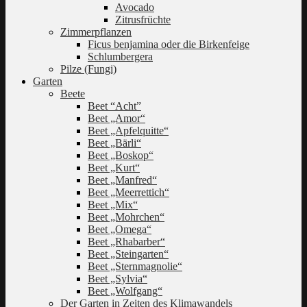
Avocado
Zitrusfrüchte
Zimmerpflanzen
Ficus benjamina oder die Birkenfeige
Schlumbergera
Pilze (Fungi)
Garten
Beete
Beet “Acht”
Beet „Amor“
Beet „Apfelquitte“
Beet „Bärli“
Beet „Boskop“
Beet „Kurt“
Beet „Manfred“
Beet „Meerrettich“
Beet „Mix“
Beet „Mohrchen“
Beet „Omega“
Beet „Rhabarber“
Beet „Steingarten“
Beet „Sternmagnolie“
Beet „Sylvia“
Beet „Wolfgang“
Der Garten in Zeiten des Klimawandels