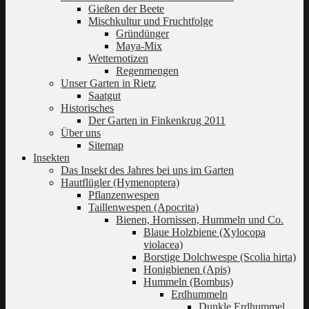
Gießen der Beete
Mischkultur und Fruchtfolge
Gründünger
Maya-Mix
Wetternotizen
Regenmengen
Unser Garten in Rietz
Saatgut
Historisches
Der Garten in Finkenkrug 2011
Über uns
Sitemap
Insekten
Das Insekt des Jahres bei uns im Garten
Hautflügler (Hymenoptera)
Pflanzenwespen
Taillenwespen (Apocrita)
Bienen, Hornissen, Hummeln und Co.
Blaue Holzbiene (Xylocopa
violacea)
Borstige Dolchwespe (Scolia hirta)
Honigbienen (Apis)
Hummeln (Bombus)
Erdhummeln
Dunkle Erdhummel