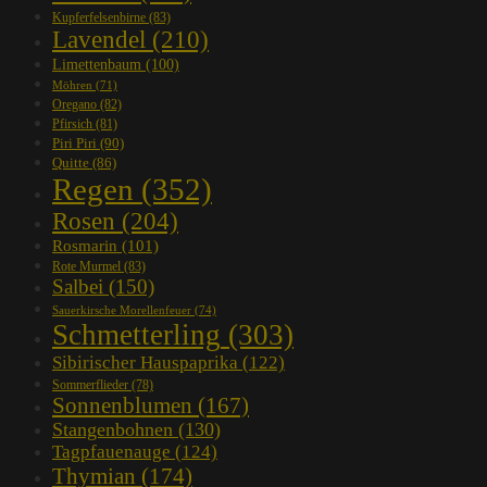
Kupferfelsenbirne
(83)
Lavendel
(210)
Limettenbaum
(100)
Möhren
(71)
Oregano
(82)
Pfirsich
(81)
Piri Piri
(90)
Quitte
(86)
Regen
(352)
Rosen
(204)
Rosmarin
(101)
Rote Murmel
(83)
Salbei
(150)
Sauerkirsche Morellenfeuer
(74)
Schmetterling
(303)
Sibirischer Hauspaprika
(122)
Sommerflieder
(78)
Sonnenblumen
(167)
Stangenbohnen
(130)
Tagpfauenauge
(124)
Thymian
(174)