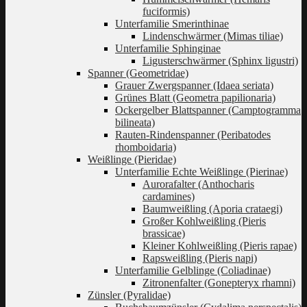
fuciformis)
Unterfamilie Smerinthinae
Lindenschwärmer (Mimas tiliae)
Unterfamilie Sphinginae
Ligusterschwärmer (Sphinx ligustri)
Spanner (Geometridae)
Grauer Zwergspanner (Idaea seriata)
Grünes Blatt (Geometra papilionaria)
Ockergelber Blattspanner (Camptogramma
bilineata)
Rauten-Rindenspanner (Peribatodes
rhomboidaria)
Weißlinge (Pieridae)
Unterfamilie Echte Weißlinge (Pierinae)
Aurorafalter (Anthocharis
cardamines)
Baumweißling (Aporia crataegi)
Großer Kohlweißling (Pieris
brassicae)
Kleiner Kohlweißling (Pieris rapae)
Rapsweißling (Pieris napi)
Unterfamilie Gelblinge (Coliadinae)
Zitronenfalter (Gonepteryx rhamni)
Zünsler (Pyralidae)