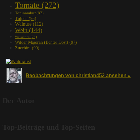
Tomate
(272)
Topinambur
(87)
Tulpen
(95)
Walnuss
(112)
Wein
(144)
Weissdorn
(73)
Wilder Majoran (Echter Dost)
(97)
Zucchini
(99)
Beobachtungen von christian452 ansehen »
Der Autor
Top-Beiträge und Top-Seiten