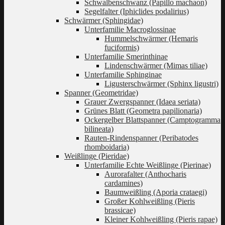
Schwalbenschwanz (Papillo machaon)
Segelfalter (Iphiclides podalirius)
Schwärmer (Sphingidae)
Unterfamilie Macroglossinae
Hummelschwärmer (Hemaris
fuciformis)
Unterfamilie Smerinthinae
Lindenschwärmer (Mimas tiliae)
Unterfamilie Sphinginae
Ligusterschwärmer (Sphinx ligustri)
Spanner (Geometridae)
Grauer Zwergspanner (Idaea seriata)
Grünes Blatt (Geometra papilionaria)
Ockergelber Blattspanner (Camptogramma
bilineata)
Rauten-Rindenspanner (Peribatodes
rhomboidaria)
Weißlinge (Pieridae)
Unterfamilie Echte Weißlinge (Pierinae)
Aurorafalter (Anthocharis
cardamines)
Baumweißling (Aporia crataegi)
Großer Kohlweißling (Pieris
brassicae)
Kleiner Kohlweißling (Pieris rapae)