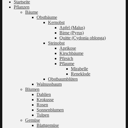
Startseite
Pflanzen
Bäume
Obstbäume
Kernobst
Apfel (Malus)
Birne (Pyrus)
Quitte (Cydonia oblonga)
Steinobst
Aprikose
Kirschbäume
Pfirsich
Pflaume
Mirabelle
Reneklode
Obstbaumblüten
Walnussbaum
Blumen
Dahlien
Krokusse
Rosen
Sonnenblumen
Tulpen
Gemüse
Blattgemüse