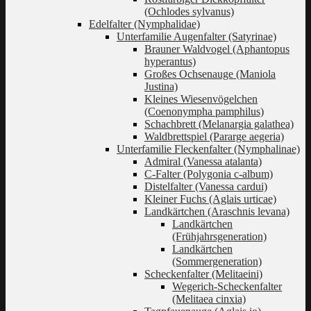
(Ochlodes sylvanus)
Edelfalter (Nymphalidae)
Unterfamilie Augenfalter (Satyrinae)
Brauner Waldvogel (Aphantopus
hyperantus)
Großes Ochsenauge (Maniola
Justina)
Kleines Wiesenvögelchen
(Coenonympha pamphilus)
Schachbrett (Melanargia galathea)
Waldbrettspiel (Pararge aegeria)
Unterfamilie Fleckenfalter (Nymphalinae)
Admiral (Vanessa atalanta)
C-Falter (Polygonia c-album)
Distelfalter (Vanessa cardui)
Kleiner Fuchs (Aglais urticae)
Landkärtchen (Araschnis levana)
Landkärtchen
(Frühjahrsgeneration)
Landkärtchen
(Sommergeneration)
Scheckenfalter (Melitaeini)
Wegerich-Scheckenfalter
(Melitaea cinxia)