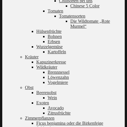
Chilisorten bei uns
Chinese 5 Color
Tomaten
Tomatensorten
Die Wildtomate „Rote
Murmel“
Hülsenfrüchte
Bohnen
Erbsen
Wurzelgemüse
Kartoffeln
Kräuter
Kapuzinerkresse
Wildkräuter
Brennnessel
Löwenzahn
Vogelmiere
Obst
Beerenobst
Wein
Exoten
Avocado
Zitrusfrüchte
Zimmerpflanzen
Ficus benjamina oder die Birkenfeige