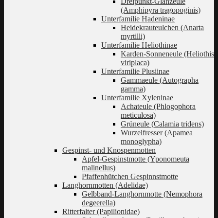
Dreipunkt-Glanzeule
(Amphipyra tragopoginis)
Unterfamilie Hadeninae
Heidekrauteulchen (Anarta
myrtilli)
Unterfamilie Heliothinae
Karden-Sonneneule (Heliothis
viriplaca)
Unterfamilie Plusiinae
Gammaeule (Autographa
gamma)
Unterfamilie Xyleninae
Achateule (Phlogophora
meticulosa)
Grüneule (Calamia tridens)
Wurzelfresser (Apamea
monoglypha)
Gespinst- und Knospenmotten
Apfel-Gespinstmotte (Yponomeuta
malinellus)
Pfaffenhütchen Gespinnstmotte
Langhornmotten (Adelidae)
Gelbband-Langhornmotte (Nemophora
degeerella)
Ritterfalter (Papilionidae)