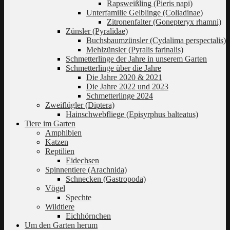
Rapsweißling (Pieris napi)
Unterfamilie Gelblinge (Coliadinae)
Zitronenfalter (Gonepteryx rhamni)
Zünsler (Pyralidae)
Buchsbaumzünsler (Cydalima perspectalis)
Mehlzünsler (Pyralis farinalis)
Schmetterlinge der Jahre in unserem Garten
Schmetterlinge über die Jahre
Die Jahre 2020 & 2021
Die Jahre 2022 und 2023
Schmetterlinge 2024
Zweiflügler (Diptera)
Hainschwebfliege (Episyrphus balteatus)
Tiere im Garten
Amphibien
Katzen
Reptilien
Eidechsen
Spinnentiere (Arachnida)
Schnecken (Gastropoda)
Vögel
Spechte
Wildtiere
Eichhörnchen
Um den Garten herum