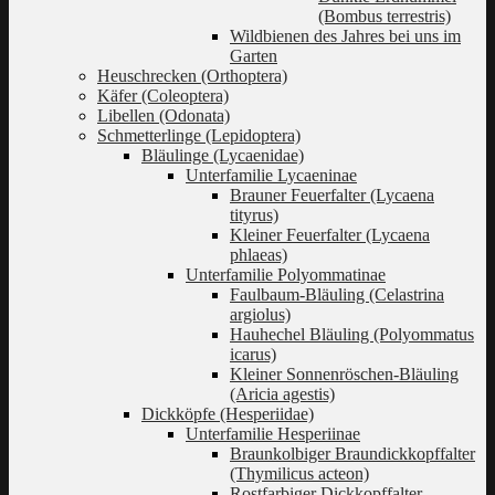
(Bombus terrestris)
Wildbienen des Jahres bei uns im
Garten
Heuschrecken (Orthoptera)
Käfer (Coleoptera)
Libellen (Odonata)
Schmetterlinge (Lepidoptera)
Bläulinge (Lycaenidae)
Unterfamilie Lycaeninae
Brauner Feuerfalter (Lycaena
tityrus)
Kleiner Feuerfalter (Lycaena
phlaeas)
Unterfamilie Polyommatinae
Faulbaum-Bläuling (Celastrina
argiolus)
Hauhechel Bläuling (Polyommatus
icarus)
Kleiner Sonnenröschen-Bläuling
(Aricia agestis)
Dickköpfe (Hesperiidae)
Unterfamilie Hesperiinae
Braunkolbiger Braundickkopffalter
(Thymilicus acteon)
Rostfarbiger Dickkopffalter