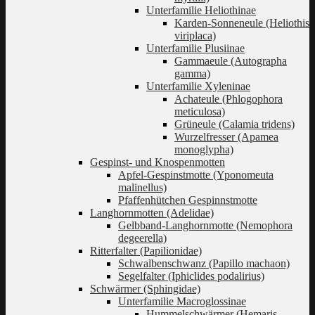
Unterfamilie Heliothinae
Karden-Sonneneule (Heliothis
viriplaca)
Unterfamilie Plusiinae
Gammaeule (Autographa
gamma)
Unterfamilie Xyleninae
Achateule (Phlogophora
meticulosa)
Grüneule (Calamia tridens)
Wurzelfresser (Apamea
monoglypha)
Gespinst- und Knospenmotten
Apfel-Gespinstmotte (Yponomeuta
malinellus)
Pfaffenhütchen Gespinnstmotte
Langhornmotten (Adelidae)
Gelbband-Langhornmotte (Nemophora
degeerella)
Ritterfalter (Papilionidae)
Schwalbenschwanz (Papillo machaon)
Segelfalter (Iphiclides podalirius)
Schwärmer (Sphingidae)
Unterfamilie Macroglossinae
Hummelschwärmer (Hemaris