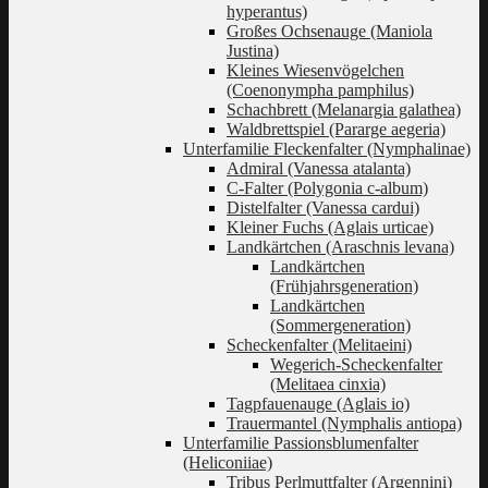
hyperantus)
Großes Ochsenauge (Maniola
Justina)
Kleines Wiesenvögelchen
(Coenonympha pamphilus)
Schachbrett (Melanargia galathea)
Waldbrettspiel (Pararge aegeria)
Unterfamilie Fleckenfalter (Nymphalinae)
Admiral (Vanessa atalanta)
C-Falter (Polygonia c-album)
Distelfalter (Vanessa cardui)
Kleiner Fuchs (Aglais urticae)
Landkärtchen (Araschnis levana)
Landkärtchen
(Frühjahrsgeneration)
Landkärtchen
(Sommergeneration)
Scheckenfalter (Melitaeini)
Wegerich-Scheckenfalter
(Melitaea cinxia)
Tagpfauenauge (Aglais io)
Trauermantel (Nymphalis antiopa)
Unterfamilie Passionsblumenfalter
(Heliconiiae)
Tribus Perlmuttfalter (Argennini)