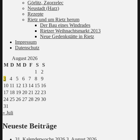
Görlitz, Zgorzelec
Neustadt (Harz)
Rezepte
Rietz und um Rietz herum
Der Bau eines Windrades
Rietzer Weihnachtsmarkt 2013
Neue Gedenkstätte in Rietz
Impressum
Datenschutz
August 2026
M
D
M
D
F
S
S
1
2
3
4
5
6
7
8
9
10
11
12
13
14
15
16
17
18
19
20
21
22
23
24
25
26
27
28
29
30
31
« Juli
Neueste Beiträge
31. Kalenderwoche 2026
3. August 2026