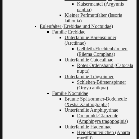
Kaisermantel (Argynnis
paphia)
Kleiner Perlmuttfalter (Issoria
lathonia)
Eulenfalter (Erebidae und Noctuidae)
Familie Erebidae
Unterfamilie Bärenspinner
(Arctiinae)
Gelbleib-Flechtenbärchen
(Eilema Complana)
Unterfamilie Catocalinae
Rotes Ordensband (Catocala
nupta)
Unterfamilie Trägspinner
Schlehen-Bürstenspinner
(Orgya antiqua)
Familie Noctuidae
Braune Spätsommer-Bodeneule
(Xestia Xanthographa)
Unterfamilie Amphipyrinae
Dreipunkt-Glanzeule
(Amphipyra tragopoginis)
Unterfamilie Hadeninae
Heidekrauteulchen (Anarta
myrtilli)