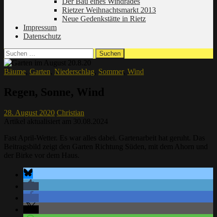
Der Bau eines Windrades
Rietzer Weihnachtsmarkt 2013
Neue Gedenkstätte in Rietz
Impressum
Datenschutz
Suchen
nach:
Bäume
,
Garten
,
Niederschlag
,
Sommer
,
Wind
Regen, Sonne, Wind
28. August 2020
Christian
Artikel aktualisiert am 30.08.2024
Fast April-Wetter. Es war alles dabei. Gartenarbeit hat geruht. Das
Beitragsbild zeigt den Garten Richtung Süden, mit dem Ahorn und
der Birke vor dem Haus.