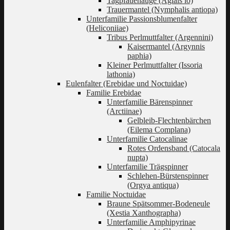
Tagpfauenauge (Aglais io)
Trauermantel (Nymphalis antiopa)
Unterfamilie Passionsblumenfalter
(Heliconiiae)
Tribus Perlmuttfalter (Argennini)
Kaisermantel (Argynnis
paphia)
Kleiner Perlmuttfalter (Issoria
lathonia)
Eulenfalter (Erebidae und Noctuidae)
Familie Erebidae
Unterfamilie Bärenspinner
(Arctiinae)
Gelbleib-Flechtenbärchen
(Eilema Complana)
Unterfamilie Catocalinae
Rotes Ordensband (Catocala
nupta)
Unterfamilie Trägspinner
Schlehen-Bürstenspinner
(Orgya antiqua)
Familie Noctuidae
Braune Spätsommer-Bodeneule
(Xestia Xanthographa)
Unterfamilie Amphipyrinae