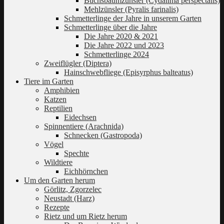
Buchsbaumzünsler (Cydalima perspectalis)
Mehlzünsler (Pyralis farinalis)
Schmetterlinge der Jahre in unserem Garten
Schmetterlinge über die Jahre
Die Jahre 2020 & 2021
Die Jahre 2022 und 2023
Schmetterlinge 2024
Zweiflügler (Diptera)
Hainschwebfliege (Episyrphus balteatus)
Tiere im Garten
Amphibien
Katzen
Reptilien
Eidechsen
Spinnentiere (Arachnida)
Schnecken (Gastropoda)
Vögel
Spechte
Wildtiere
Eichhörnchen
Um den Garten herum
Görlitz, Zgorzelec
Neustadt (Harz)
Rezepte
Rietz und um Rietz herum