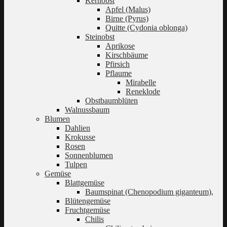
Kernobst
Apfel (Malus)
Birne (Pyrus)
Quitte (Cydonia oblonga)
Steinobst
Aprikose
Kirschbäume
Pfirsich
Pflaume
Mirabelle
Reneklode
Obstbaumblüten
Walnussbaum
Blumen
Dahlien
Krokusse
Rosen
Sonnenblumen
Tulpen
Gemüse
Blattgemüse
Baumspinat (Chenopodium giganteum),
Blütengemüse
Fruchtgemüse
Chilis