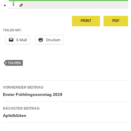
PRINT
PDF
TEILEN MIT:
E-Mail
Drucken
TULPEN
Beitragsnavigation
VORHERIGER BEITRAG
Erster Frühlingssonntag 2019
NÄCHSTER BEITRAG
Apfelblüten