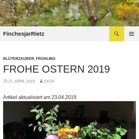
Zum
Inhalt
springen
Suchen
FinchesjarRietz
PRIMÄR
MENÜ
BLÜTENZAUBER
,
FRÜHLING
FROHE OSTERN 2019
21. APRIL 2019
SYCH
Artikel aktualisiert am 23.04.2019