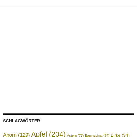
SCHLAGWÖRTER
Apfel
(204)
Ahorn
(129)
Birke
(94)
Astern
(77)
Baumspinat
(74)