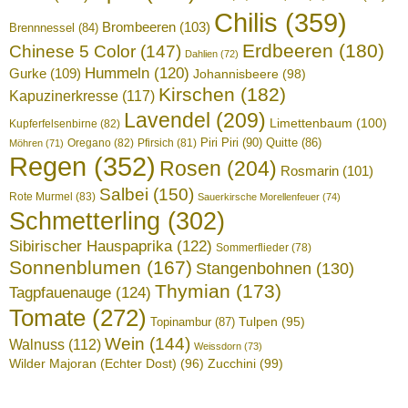
Chilis
(359)
Brombeeren
(103)
Brennnessel
(84)
Erdbeeren
(180)
Chinese 5 Color
(147)
Dahlien
(72)
Hummeln
(120)
Gurke
(109)
Johannisbeere
(98)
Kirschen
(182)
Kapuzinerkresse
(117)
Lavendel
(209)
Limettenbaum
(100)
Kupferfelsenbirne
(82)
Piri Piri
(90)
Quitte
(86)
Oregano
(82)
Pfirsich
(81)
Möhren
(71)
Regen
(352)
Rosen
(204)
Rosmarin
(101)
Salbei
(150)
Rote Murmel
(83)
Sauerkirsche Morellenfeuer
(74)
Schmetterling
(302)
Sibirischer Hauspaprika
(122)
Sommerflieder
(78)
Sonnenblumen
(167)
Stangenbohnen
(130)
Thymian
(173)
Tagpfauenauge
(124)
Tomate
(272)
Tulpen
(95)
Topinambur
(87)
Wein
(144)
Walnuss
(112)
Weissdorn
(73)
Wilder Majoran (Echter Dost)
(96)
Zucchini
(99)