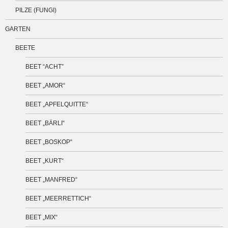
PILZE (FUNGI)
GARTEN
BEETE
BEET “ACHT”
BEET „AMOR“
BEET „APFELQUITTE“
BEET „BÄRLI“
BEET „BOSKOP“
BEET „KURT“
BEET „MANFRED“
BEET „MEERRETTICH“
BEET „MIX“