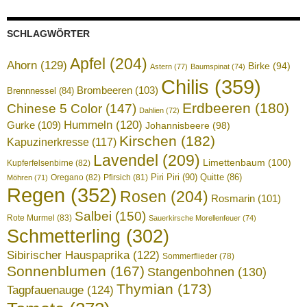
SCHLAGWÖRTER
Apfel
(204)
Ahorn
(129)
Birke
(94)
Astern
(77)
Baumspinat
(74)
Chilis
(359)
Brombeeren
(103)
Brennnessel
(84)
Erdbeeren
(180)
Chinese 5 Color
(147)
Dahlien
(72)
Hummeln
(120)
Gurke
(109)
Johannisbeere
(98)
Kirschen
(182)
Kapuzinerkresse
(117)
Lavendel
(209)
Limettenbaum
(100)
Kupferfelsenbirne
(82)
Piri Piri
(90)
Quitte
(86)
Oregano
(82)
Pfirsich
(81)
Möhren
(71)
Regen
(352)
Rosen
(204)
Rosmarin
(101)
Salbei
(150)
Rote Murmel
(83)
Sauerkirsche Morellenfeuer
(74)
Schmetterling
(302)
Sibirischer Hauspaprika
(122)
Sommerflieder
(78)
Sonnenblumen
(167)
Stangenbohnen
(130)
Thymian
(173)
Tagpfauenauge
(124)