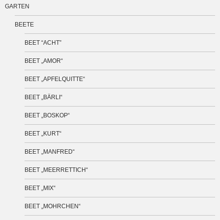
GARTEN
BEETE
BEET “ACHT”
BEET „AMOR“
BEET „APFELQUITTE“
BEET „BÄRLI“
BEET „BOSKOP“
BEET „KURT“
BEET „MANFRED“
BEET „MEERRETTICH“
BEET „MIX“
BEET „MOHRCHEN“