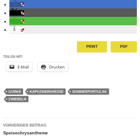
PRINT
PDF
TEILEN MIT:
E-Mail
Drucken
GURKE
KAPUZINERKRESSE
SOMMERPORTULAK
ZWIEBELN
Beitragsnavigation
VORHERIGER BEITRAG
Speisechrysantheme