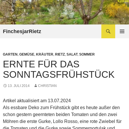
Zum
Inhalt
springen
Suchen
FinchesjarRietz
PRIMÄR
MENÜ
GARTEN
,
GEMÜSE
,
KRÄUTER
,
RIETZ
,
SALAT
,
SOMMER
ERNTE FÜR DAS
SONNTAGSFRÜHSTÜCK
13. JULI 2014
CHRISTIAN
Artikel aktualisiert am 13.07.2024
Als essbare
Deko
zum Frühstück gibt es heute außer den
schon gestern geernteten beiden Tomaten und den zwei
Möhren die erste Gurke,
Lollo
Rosso
, eine rote Zwiebel für
die Tomaten und die Gurke sowie
Sommerportulak
und