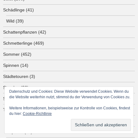
Schädlinge
(41)
Wild
(39)
Schattenpflanzen
(42)
Schmetterlinge
(469)
Sommer
(452)
Spinnen
(14)
Städtetouren
(3)
Stauden
(86)
Datenschutz und Cookies: Diese Website verwendet Cookies. Wenn du
die Website weiterhin nutzt, stimmst du der Verwendung von Cookies zu.
Sträucher
(260)
Weitere Informationen, beispielsweise zur Kontrolle von Cookies, findest
Tiere
(185)
du hier:
Cookie-Richtlinie
Amphibien
(13)
Reptilien
(29)