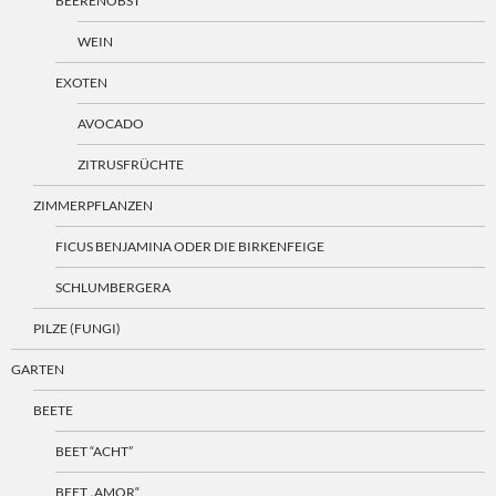
BEERENOBST
WEIN
EXOTEN
AVOCADO
ZITRUSFRÜCHTE
ZIMMERPFLANZEN
FICUS BENJAMINA ODER DIE BIRKENFEIGE
SCHLUMBERGERA
PILZE (FUNGI)
GARTEN
BEETE
BEET “ACHT”
BEET „AMOR“