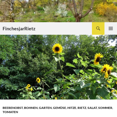
Zum
Inhalt
springen
Suchen
FinchesjarRietz
PRIMÄR
MENÜ
BEERENOBST
,
BOHNEN
,
GARTEN
,
GEMÜSE
,
HITZE
,
RIETZ
,
SALAT
,
SOMMER
,
TOMATEN