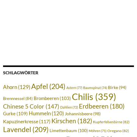
SCHLAGWÖRTER
Apfel
(204)
Ahorn
(129)
Birke
(94)
Astern
(77)
Baumspinat
(74)
Chilis
(359)
Brombeeren
(103)
Brennnessel
(84)
Erdbeeren
(180)
Chinese 5 Color
(147)
Dahlien
(72)
Hummeln
(120)
Gurke
(109)
Johannisbeere
(98)
Kirschen
(182)
Kapuzinerkresse
(117)
Kupferfelsenbirne
(82)
Lavendel
(209)
Limettenbaum
(100)
Oregano
(82)
Möhren
(71)