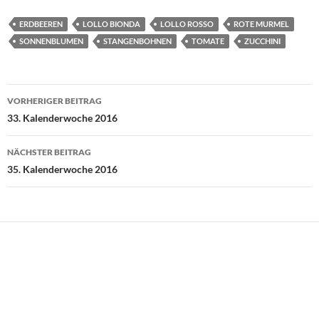
ERDBEEREN
LOLLO BIONDA
LOLLO ROSSO
ROTE MURMEL
SONNENBLUMEN
STANGENBOHNEN
TOMATE
ZUCCHINI
Beitragsnavigation
VORHERIGER BEITRAG
33. Kalenderwoche 2016
NÄCHSTER BEITRAG
35. Kalenderwoche 2016