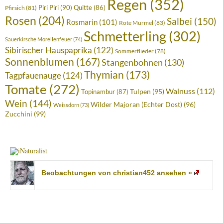
Regen
(352)
Piri Piri
(90)
Quitte
(86)
Pfirsich
(81)
Rosen
(204)
Salbei
(150)
Rosmarin
(101)
Rote Murmel
(83)
Schmetterling
(302)
Sauerkirsche Morellenfeuer
(74)
Sibirischer Hauspaprika
(122)
Sommerflieder
(78)
Sonnenblumen
(167)
Stangenbohnen
(130)
Thymian
(173)
Tagpfauenauge
(124)
Tomate
(272)
Walnuss
(112)
Tulpen
(95)
Topinambur
(87)
Wein
(144)
Wilder Majoran (Echter Dost)
(96)
Weissdorn
(73)
Zucchini
(99)
Beobachtungen von christian452 ansehen »