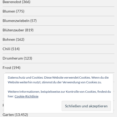
Beerenobst
(366)
Blumen
(775)
Blumenzwiebeln
(57)
Blütenzauber
(819)
Bohnen
(162)
Chili
(514)
Drumherum
(123)
Frost
(194)
Bodenfrost
(1)
Datenschutz und Cookies: Diese Website verwendet Cookies. Wenn du die
Website weiterhin nutzt, stimmst du der Verwendung von Cookies zu.
Leichter Frost
(35)
Weitere Informationen, beispielsweise zur Kontrolle von Cookies, findest du
Strenger Frost
(7)
hier:
Cookie-Richtlinie
Frühling
(488)
Garten
(13.452)