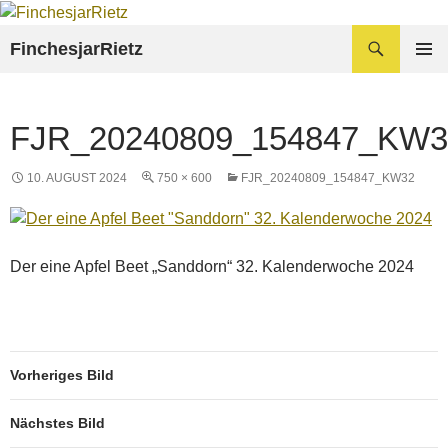
Zum
Inhalt
Suchen
FinchesjarRietz
springen
PRIMÄR
MENÜ
FJR_20240809_154847_KW3
10. AUGUST 2024
750 × 600
FJR_20240809_154847_KW32
Der eine Apfel Beet „Sanddorn“ 32. Kalenderwoche 2024
Vorheriges Bild
Nächstes Bild