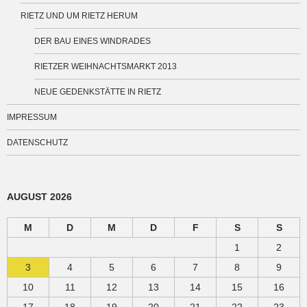
RIETZ UND UM RIETZ HERUM
DER BAU EINES WINDRADES
RIETZER WEIHNACHTSMARKT 2013
NEUE GEDENKSTÄTTE IN RIETZ
IMPRESSUM
DATENSCHUTZ
AUGUST 2026
M
D
M
D
F
S
S
1
2
3
4
5
6
7
8
9
10
11
12
13
14
15
16
17
18
19
20
21
22
23