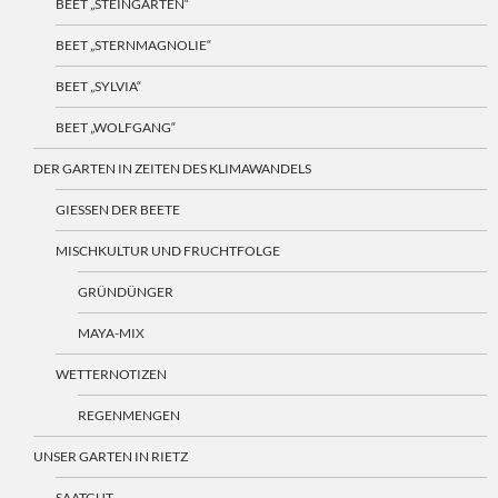
BEET „STEINGARTEN“
BEET „STERNMAGNOLIE“
BEET „SYLVIA“
BEET „WOLFGANG“
DER GARTEN IN ZEITEN DES KLIMAWANDELS
GIESSEN DER BEETE
MISCHKULTUR UND FRUCHTFOLGE
GRÜNDÜNGER
MAYA-MIX
WETTERNOTIZEN
REGENMENGEN
UNSER GARTEN IN RIETZ
SAATGUT