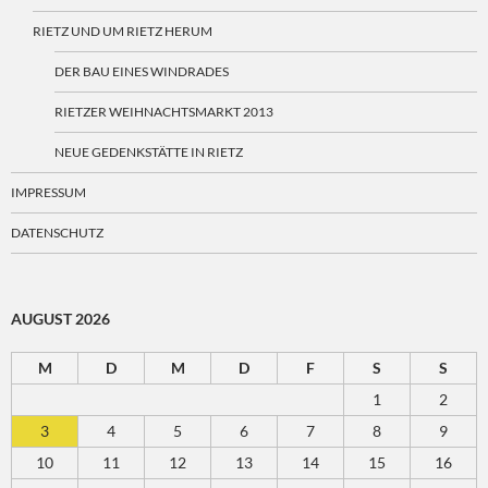
RIETZ UND UM RIETZ HERUM
DER BAU EINES WINDRADES
RIETZER WEIHNACHTSMARKT 2013
NEUE GEDENKSTÄTTE IN RIETZ
IMPRESSUM
DATENSCHUTZ
AUGUST 2026
M
D
M
D
F
S
S
1
2
3
4
5
6
7
8
9
10
11
12
13
14
15
16