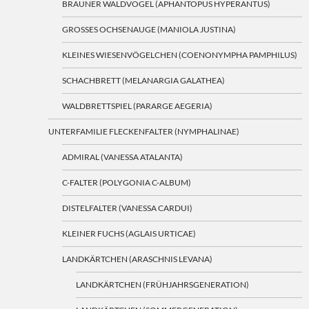
BRAUNER WALDVOGEL (APHANTOPUS HYPERANTUS)
GROSSES OCHSENAUGE (MANIOLA JUSTINA)
KLEINES WIESENVÖGELCHEN (COENONYMPHA PAMPHILUS)
SCHACHBRETT (MELANARGIA GALATHEA)
WALDBRETTSPIEL (PARARGE AEGERIA)
UNTERFAMILIE FLECKENFALTER (NYMPHALINAE)
ADMIRAL (VANESSA ATALANTA)
C-FALTER (POLYGONIA C-ALBUM)
DISTELFALTER (VANESSA CARDUI)
KLEINER FUCHS (AGLAIS URTICAE)
LANDKÄRTCHEN (ARASCHNIS LEVANA)
LANDKÄRTCHEN (FRÜHJAHRSGENERATION)