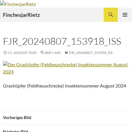
Zum
Inhalt
Suchen
FinchesjarRietz
springen
PRIMÄR
MENÜ
FJR_20240807_153918_ISS
11. AUGUST 2024
800 × 600
FJR_20240807_153918_ISS
Grashüpfer (Feldheuschrecke) Insektensommer August 2024
Vorheriges Bild
Nächstes Bild